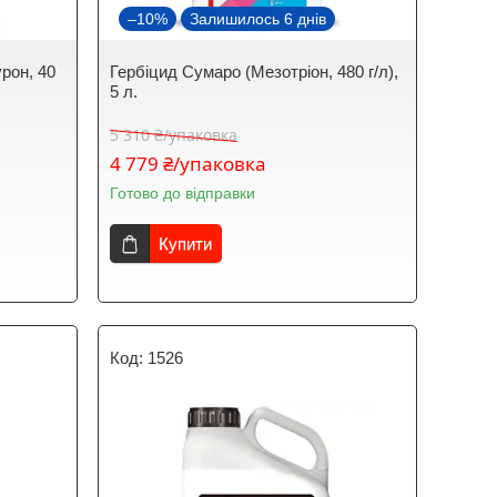
–10%
Залишилось 6 днів
poн, 40
Гербіцид Сумаро (Мезотріон, 480 г/л),
5 л.
5 310 ₴/упаковка
4 779 ₴/упаковка
Готово до відправки
Купити
1526