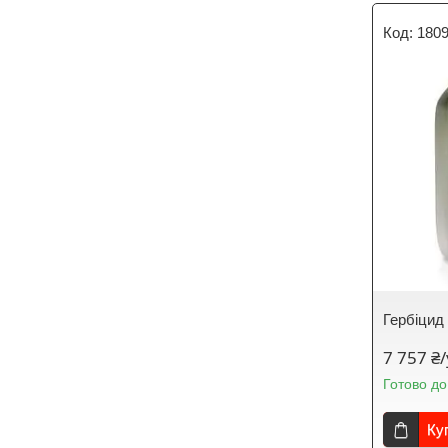
180
Гербіцид 
7 757 ₴
Готово до
Ку