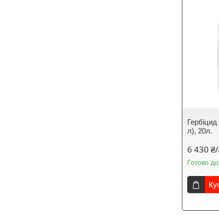
Гербіцид
л), 20л.
6 430 ₴
Готово до
Ку