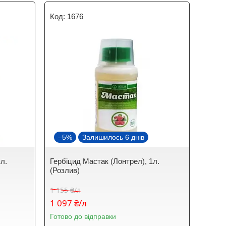
1676
–5%
Залишилось 6 днів
 л.
Гербіцид Мастак (Лонтрел), 1л.
(Розлив)
1 155 ₴/л
1 097 ₴/л
Готово до відправки