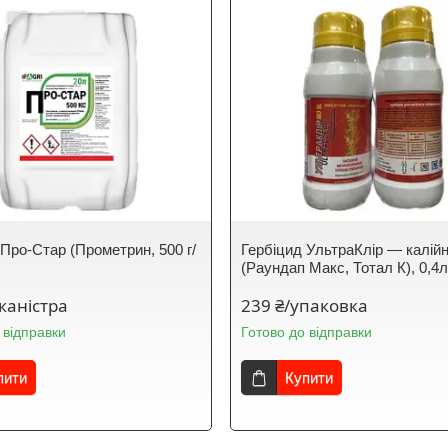
 Про-Стар (Прометрин, 500 г/
Гербіцид УльтраКлір — калій
(Раундап Макс, Тотал К), 0,4л
/каністра
239 ₴/упаковка
 відправки
Готово до відправки
пити
Купити