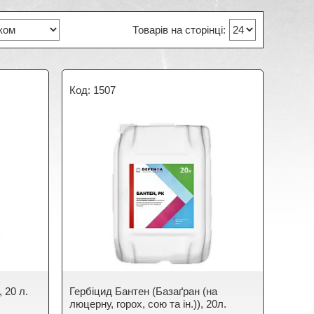
1507
 20 л.
Гербіцид Бантен (Базаґран (на
люцерну, горох, сою та ін.)), 20л.