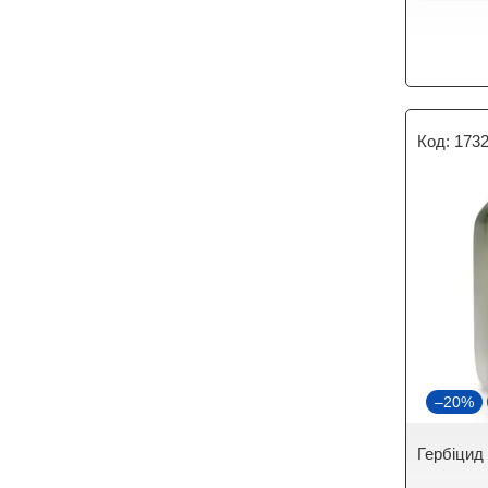
173
–20%
Гербіцид