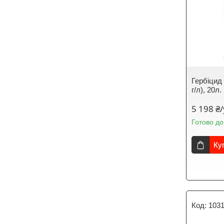
Гербіцид
г/л), 20л.
5 198 ₴
Готово до
Ку
103