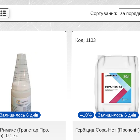
3
1103
Залишилось 6 днів
–10%
Залишилось 6 днів
 Римакс (Гранстар Про,
Гербіцид Сора-Нет (Пропоніт),
, 0,1 кг.