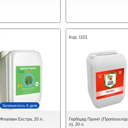
2
1101
Залишилось 6 днів
 Флагман Екстра, 20 л.
Гербіцид Проніт (Пропізохлор,
л), 20 л.