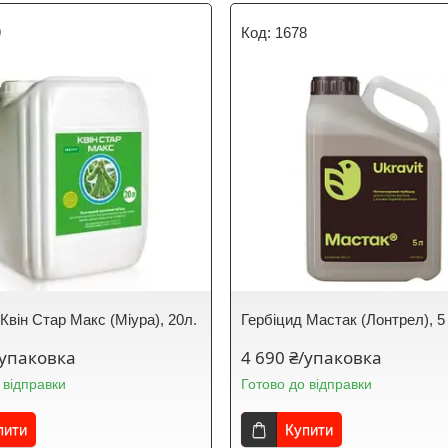
9
1678
Квін Стар Макс (Міура), 20л.
Гербіцид Мастак (Лонтрел), 5
/упаковка
4 690 ₴/упаковка
 відправки
Готово до відправки
пити
Купити