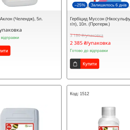
–25%
Залишилось 6 днів
 Аклон (Челендж), 5л.
Гербіцид Муссон (Нікосульфу
г/л), 10л. (Протерм.)
/упаковка
3 180 ₴/упаковка
 відправки
2 385 ₴/упаковка
пити
Готово до відправки
Купити
1
1512