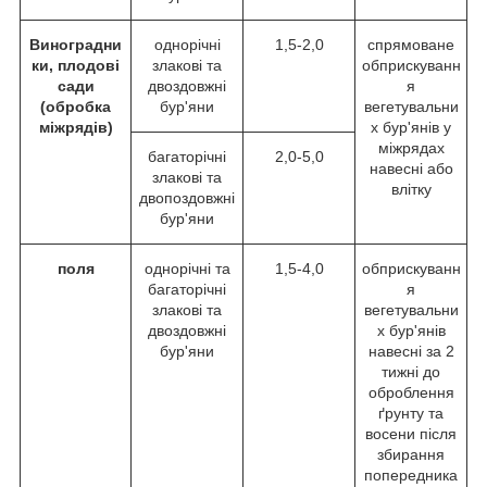
Виноградни
однорічні
1,5-2,0
спрямоване
ки, плодові
злакові та
обприскуванн
сади
двоздовжні
я
(обробка
бур'яни
вегетувальни
міжрядів)
х бур'янів у
міжрядах
багаторічні
2,0-5,0
навесні або
злакові та
влітку
двопоздовжні
бур'яни
поля
однорічні та
1,5-4,0
обприскуванн
багаторічні
я
злакові та
вегетувальни
двоздовжні
х бур'янів
бур'яни
навесні за 2
тижні до
оброблення
ґрунту та
восени після
збирання
попередника