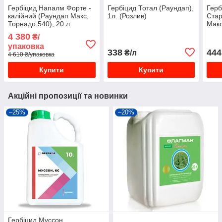
Гербіцид Напалм Форте -
Гербіцид Тотал (Раундап),
Герб
калійний (Раундап Макс,
1л. (Розлив)
Стар
Торнадо 540), 20 л.
Макс
4 380
₴/
упаковка
338
444
₴/л
4 610 ₴/упаковка
Купити
Купити
Акційні пропозиції та новинки
–25%
–20%
Гербіцид Муссон