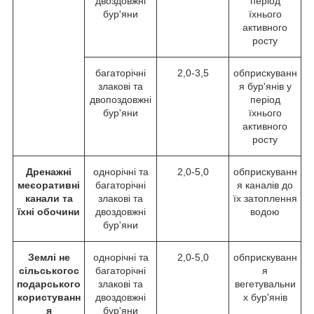
двоздовжні
період
бур'яни
їхнього
активного
росту
багаторічні
2,0-3,5
обприскуванн
злакові та
я бур'янів у
двопоздовжні
період
бур'яни
їхнього
активного
росту
Дренажні
однорічні та
2,0-5,0
обприскуванн
меєоративні
багаторічні
я каналів до
канали та
злакові та
їх затоплення
їхні обочини
двоздовжні
водою
бур'яни
Землі не
однорічні та
2,0-5,0
обприскуванн
сільськогос
багаторічні
я
подарського
злакові та
вегетувальни
користуванн
двоздовжні
х бур'янів
я
бур'яни