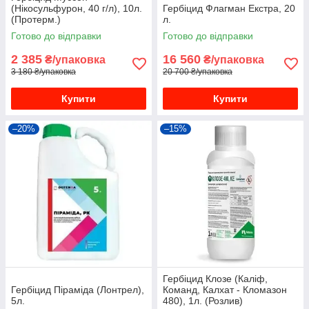
(Нікосульфуpoн, 40 г/л), 10л.
Гербіцид Флагман Екстра, 20
(Протерм.)
л.
Готово до відправки
Готово до відправки
2 385
16 560
₴/упаковка
₴/упаковка
3 180 ₴/упаковка
20 700 ₴/упаковка
Купити
Купити
–20%
–15%
Гербіцид Клозе (Каліф,
Гербіцид Піраміда (Лонтрел),
Команд, Калхат - Кломазон
5л.
480), 1л. (Розлив)