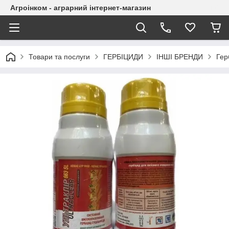
Агроінком - аграрний інтернет-магазин
Товари та послуги
ГЕРБІЦИДИ
ІНШІ БРЕНДИ
Гер