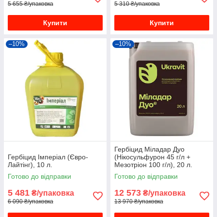
5 655 ₴/упаковка
5 310 ₴/упаковка
Купити
Купити
–10%
–10%
Гербіцид Міладар Дуо
Гербіцид Імперіал (Євро-
(Нікосульфуpoн 45 г/л +
Лайтінг), 10 л.
Мезотріон 100 г/л), 20 л.
Готово до відправки
Готово до відправки
5 481
12 573
₴/упаковка
₴/упаковка
6 090 ₴/упаковка
13 970 ₴/упаковка