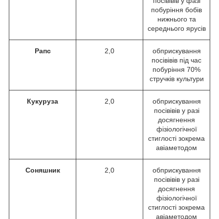
посівівів у фазі
побуріння бобів
нижнього та
середнього ярусів
Рапс
2,0
обприскування
посівівів під час
побуріння 70%
стручків культури
Кукуруза
2,0
обприскування
посівівів у разі
досягнення
фізіологічної
стиглості зокрема
авіаметодом
Соняшник
2,0
обприскування
посівівів у разі
досягнення
фізіологічної
стиглості зокрема
авіаметодом