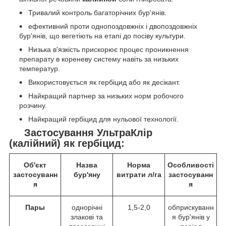
Тривалий контроль багаторічних бур'янів.
ефективний проти однопоздовжніх і двопоздовжніх
бур'янів, що вегетіють на етапі до посіву культури.
Низька в'язкість прискорює процес проникнення
препарату в кореневу систему навіть за низьких
температур.
Використовується як гербіцид або як десікант.
Найкращий партнер за низьких норм робочого
розчину.
Найкращий гербіцид для нульової технології.
Застосування УльтраКлір
(калійний) як гербіцид:
Об'єкт
Назва
Норма
Особливості
застосуванн
бур'яну
витрати л/га
застосуванн
я
я
Пары
однорічні
1,5-2,0
обприскуванн
злакові та
я бур'янів у