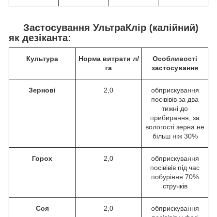
Застосування УльтраКлір (калійний)
як дезіканта:
Культура
Норма витрати л/
Особливості
га
застосування
Зернові
2,0
обприскування
посівівів за два
тижні до
прибирання, за
вологості зерна не
більш ніж 30%
Горох
2,0
обприскування
посівівів під час
побуріння 70%
стручків
Соя
2,0
обприскування