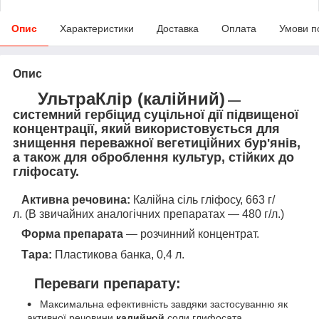
Опис
Характеристики
Доставка
Оплата
Умови п
Опис
УльтраКлір (калійний)
—
системний гербіцид суцільної дії підвищеної
концентрації, який використовується для
знищення переважної вегетиційних бур'янів,
а також для оброблення культур, стійких до
гліфосату.
Активна речовина:
Калійна сіль гліфосу, 663 г/
л. (В звичайних аналогічних препаратах — 480 г/л.)
Форма препарата
— розчинний концентрат.
Тара:
Пластикова банка, 0,4 л.
Переваги препарату:
Максимальна ефективність завдяки застосуванню як
активної речовини
калийной
соли глифосата.