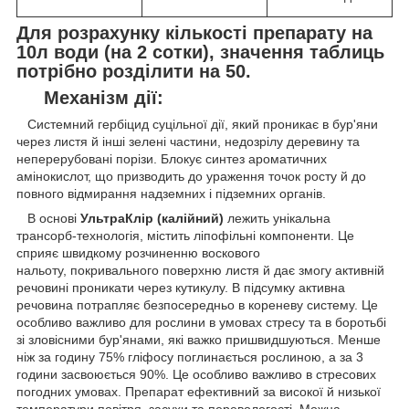
Для розрахунку кількості препарату на
10л води (на 2 сотки), значення таблиць
потрібно розділити на 50.
Механізм дії:
Системний гербіцид суцільної дії, який проникає в бур'яни
через листя й інші зелені частини, недозрілу деревину та
неперерубовані порізи. Блокує синтез ароматичних
амінокислот, що призводить до ураження точок росту й до
повного відмирання надземних і підземних органів.
В основі
УльтраКлір (калійний)
лежить унікальна
трансорб-технологія, містить ліпофільні компоненти. Це
сприяє швидкому розчиненню воскового
нальоту, покривального поверхню листя й дає змогу активній
речовині проникати через кутикулу. В підсумку активна
речовина потрапляє безпосередньо в кореневу систему. Це
особливо важливо для рослини в умовах стресу та в боротьбі
зі зловісними бур'янами, які важко пришвидшуються. Менше
ніж за годину 75% гліфосу поглинається рослиною, а за 3
години засвоюється 90%. Це особливо важливо в стресових
погодних умовах. Препарат ефективний за високої й низької
температури повітря, засухи та перевологості. Можна