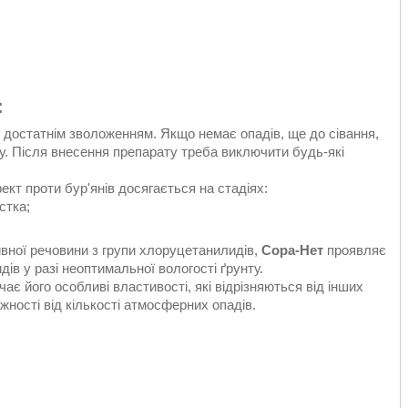
:
із достатнім зволоженням. Якщо немає опадів, ще до сівання,
у. Після внесення препарату треба виключити будь-які
кт проти бур'янів досягається на стадіях:
стка;
вної речовини з групи хлоруцетанилидів,
Сора-Нет
проявляє
ів у разі неоптимальної вологості ґрунту.
ає його особливі властивості, які відрізняються від інших
жності від кількості атмосферних опадів.