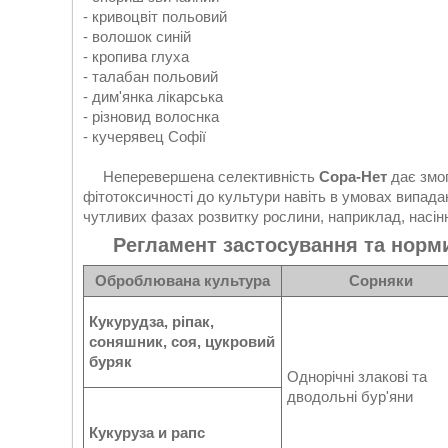
- кривоцвіт польовий
- волошок синій
- кропива глуха
- талабан польовий
- дим'янка лікарська
- різновид волоснка
- кучерявец Софії
Неперевершена селективність
Сора-Нет
дає змог
фітотоксичності до культури навіть в умовах випада
чутливих фазах розвитку рослини, наприклад, насінн
Регламент застосування та норми
Оброблювана культура
Сорняки
Кукурудза, ріпак,
соняшник, соя, цукровий
буряк
Однорічні злакові та
дводольні бур'яни
Кукуруза и рапс