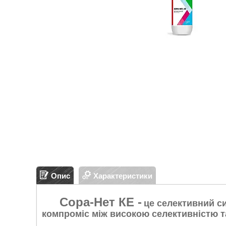
Опис
Характеристики
Сора-Нет КЕ -
це селективний с
компроміс між високою селективністю 