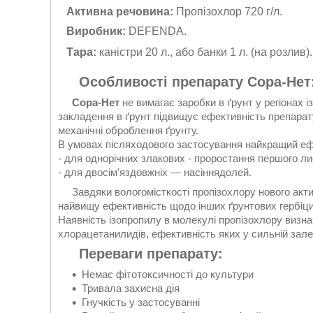
Активна речовина:
Пропізохлор 720 г/л.
Виробник:
DEFENDA.
Тара:
каністри 20 л., або банки 1 л. (на розлив).
Особливості препарату Сора-Нет
Сора-Нет
не вимагає заробки в ґрунт у регіонах 
закладення в ґрунт підвищує ефективність препарат
механічні оброблення ґрунту.
В умовах післяходового застосування найкращий ефе
- для однорічних злакових - проростання першого ли
- для двосім'яздовжніх — насіннядолей.
Завдяки вологомісткості пропізохлору нового акти
найвищу ефективність щодо інших ґрунтових гербіцид
Наявність ізопропилу в молекулі пропізохлору визнач
хлорацетанилидів, ефективність яких у сильній зале
Переваги препарату:
Немає фітотоксичності до культури
Тривала захисна дія
Гнучкість у застосуванні