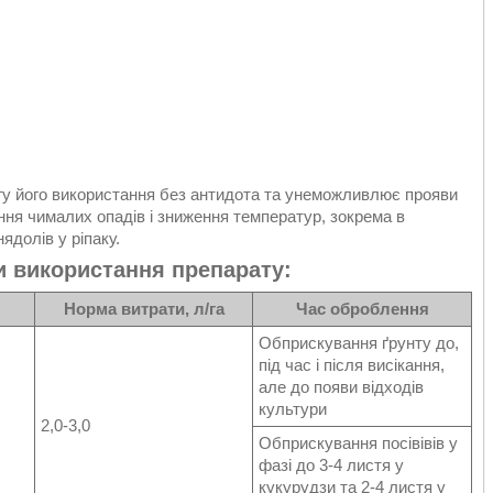
у його використання без антидота та унеможливлює прояви
ння чималих опадів і зниження температур, зокрема в
ядолів у ріпаку.
 використання препарату:
Норма витрати, л/га
Час оброблення
Обприскування ґрунту до,
під час і після висікання,
але до появи відходів
культури
2,0-3,0
Обприскування посівівів у
фазі до 3-4 листя у
кукурудзи та 2-4 листя у