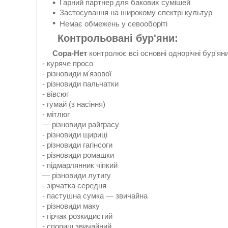
Гарний партнер для бакових сумішей
Застосування на широкому спектрі культур
Немає обмежень у севооборіті
Контрольовані бур'яни:
Сора-Нет
контролює всі основні однорічні бур'яни
- куряче просо
- різновиди м'язової
- різновиди пальчатки
- вівсюг
- гумай (з насіння)
- мітлюг
— різновиди райграсу
- різновиди щириці
- різновиди гагінсоги
- різновиди ромашки
- підмарлянник чіпкий
— різновиди лутигу
- зірчатка середня
- пастушна сумка — звичайна
- різновиди маку
- гірчак розкидистий
- спориш звичайний