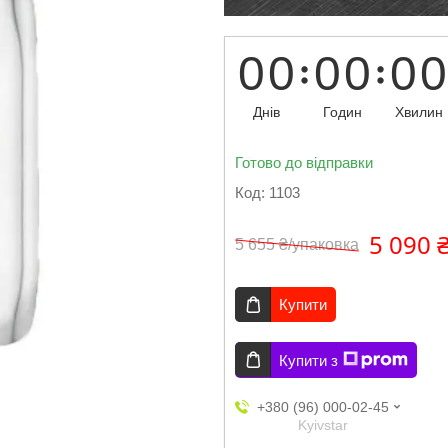
0
0
0
0
0
0
Днів
Годин
Хвилин
Готово до відправки
Код:
1103
5 090 
5 655 ₴/упаковка
Купити
Купити з
+380 (96) 000-02-45
Kyivstar