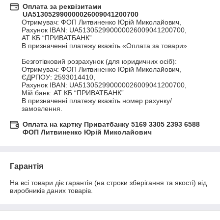
Оплата за реквізитами
UA513052990000026009041200700
Отримувач: ФОП Литвиненко Юрій Миколайович, 

Рахунок IBAN: UA513052990000026009041200700, 

АТ КБ “ПРИВАТБАНК”

В призначенні платежу вкажіть «Оплата за товари»

Безготівковий розрахунок (для юридичних осіб):

Отримувач: ФОП Литвиненко Юрій Миколайович, 

ЄДРПОУ: 2593014410, 

Рахунок IBAN: UA513052990000026009041200700, 

Мій банк: АТ КБ “ПРИВАТБАНК”

В призначенні платежу вкажіть номер рахунку/
замовлення.
Оплата на картку Приватбанку 5169 3305 2393 6588
ФОП Литвиненко Юрій Миколайович
Гарантія
На всі товари діє гарантія (на строки зберігання та якості) від 
виробників даних товарів.