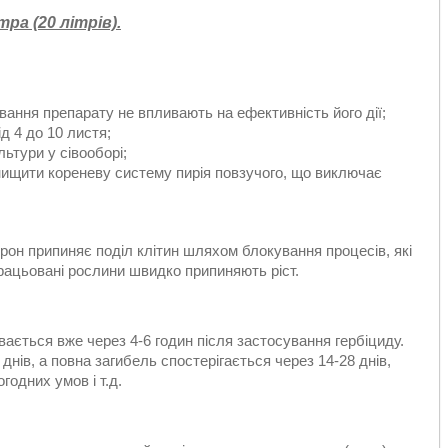
ра (20 літрів).
вання препарату не впливають на ефективність його дії;
д 4 до 10 листя;
льтури у сівооборі;
нищити кореневу систему пирія повзучого, що виключає
рон припиняє поділ клітин шляхом блокування процесів, які
рацьовані рослини швидко припиняють ріст.
ається вже через 4-6 годин після застосування гербіциду.
днів, а повна загибель спостерігається через 14-28 днів,
огодних умов і т.д.