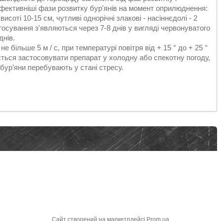
йефективніші фази розвитку бур'янів на момент оприлюднення:
 висоті 10-15 см, чутливі однорічні злакові - насіннєдолі - 2
тосування з'являються через 7-8 днів у вигляді червонуватого
днів.
більше 5 м / с, при температурі повітря від + 15 ° до + 25 °
ється застосовувати препарат у холодну або спекотну погоду,
 бур’яни перебувають у стані стресу.
Сайт створений на маркетплейсі
Prom.ua