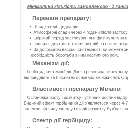
Мінімальна кількість замовленого - 1 каніст
Переваги препарату:
Швидка гербіцидна дія.
Атмосферні опади через 4 години після застосу
широкий період застосування в фазі культури ві
повниа відсутність токсичних дій на наступні ку
За допомогою високої системності ви можете з
необхідність боротьби з ним наступного року.
Механізм дії:
Гербіцид системної дії. Діюча речовина нікосульфу
відповідають за біосинтез основних амінокислот. Оп
Властивості препарату Мілано:
Остановка росту і розвитку чутливих рослин відбув
Видимий ефект гербіцидної дії з'являється через 4-7 
залежно від виду складу і стадії розвитку бур'янів, п
Спектр дії гербіциду: