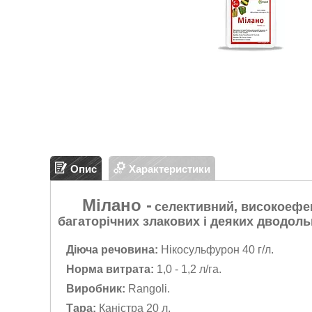
Опис
Характеристики
Мілано -
селективний, високоефек
багаторічних злакових і деяких дводольн
Діюча речовина:
Нікосульфурон 40 г/л.
Норма витрата:
1,0 - 1,2 л/га.
Виробник:
Rangoli.
Тара:
Каністра 20 л.