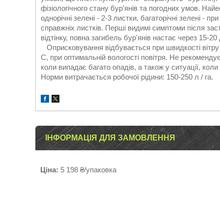
фізіологічного стану бур’янів та погодних умов. На
однорічні зелені - 2-3 листки, багаторічні зелені - при
справжніх листків. Перші видимі симптоми після зас
відтінку, повна загибель бур'янів настає через 15-20 
Оприсковування відбувається при швидкості вітру не 
C, при оптимальній вологості повітря. Не рекоменду
коли випадає багато опадів, а також у ситуації, коли
Норми витрачається робочої рідини: 150-250 л / га.
ІНФОРМАЦІЯ ДЛЯ ЗАМОВЛЕННЯ
Ціна:
5 198 ₴/упаковка