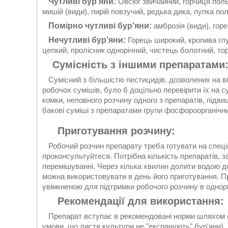
Чутливі бур’яни:
Овсюг звичайний, горчиця польо
мишій (види), пирій повзучий, редька дика, пупка по
Помірно чутливі бур'яни:
амброзія (види), гор
Нечутливі бур’яни:
Горець широкий, кропива глу
цепкий, пролісник однорічний, чистець болотний, то
Сумісність з іншими препаратами
Сумісний з більшістю пестицидів, дозволених на ві
робочох сумішів, було б доцільно перевірити їх на су
комки, неповного розчину одного з препаратів, під
бакові суміші з препаратами групи фосфороорганічн
Приготування розчину:
Робочий розчин препарату треба готувати на спеці
проконсультуйтеся. Потрібна кількість препаратів, 
перемішуванні. Через кілька хвилин долити водою д
можна використовувати в день його приготування. Пр
увімкненою для підтримки робочого розчину в однорі
Рекомендації для використання:
Препарат вступає в рекомендовані норми шляхом оп
умови, що листя культури не "ексранують" бур'яни). 