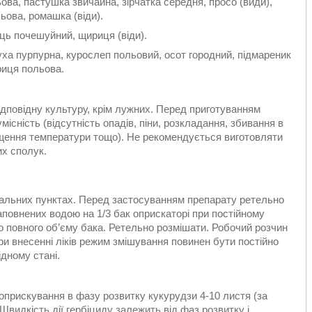
ва, пастушка звичайна, зірчатка середня, просо (види),
льова, ромашка (віди).
ець почешуйний, щириця (віди).
ха пурпурна, курослеп польовий, осот городний, підмареник
риця польова.
:
дповідну культуру, крім лужних. Перед приготуванням
місність (відсутність опадів, піни, розкладання, збивання в
вищення температури тощо). Не рекомендується виготовляти
их сполук.
альних пунктах. Перед застосуванням препарату ретельно
заповнених водою на 1/3 бак оприскаторі при постійному
о повного об’єму бака. Ретельно розмішати. Робочий розчин
и внесенні ліків режим змішування повинен бути постійно
дному стані.
рискування в фазу розвитку кукурудзи 4-10 листя (за
Швидкість дії гербіциду залежить від фаз розвитку і