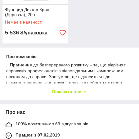
Фунгіцид Доктор Кроп
(Дерозал), 20 л.
Немає в наявності
5 536
₴/упаковка
Про компанію
Прагнення до безперервного розвитку – те, що відрізняє
справжніх професіоналів з відповідальним і комплексним
підходом до справи. Зрозуміло, це відноситься і до
сільськогосподарської галузі – однією з небагатьох сфер
вітчизняного ринку, яка навіть в останні, не найлегші роки
Показати все
демонструє збільшення обсягів виробництва та позитивну
динаміку зростання. Розуміючи націленість сучасних
підприємств на удосконалення виробничих технологій,
Про нас
компанія «Химагромаркетинг» предлагает эффективные
решения для повышения продуктивности Вашего бизнеса.
100% позитивних з 69 відгуків за рік
«Химагромаркетинг» – гарант качества
Працює з 07.02.2019
В тесном партнерстве с европейскими и азиатскими