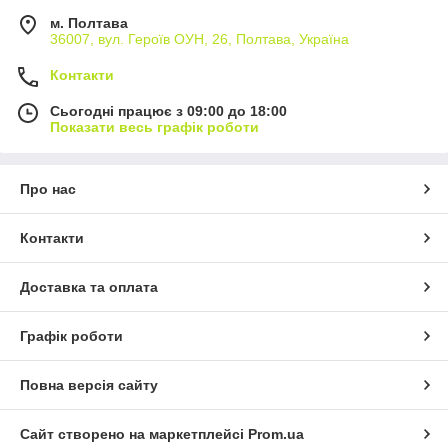
коллегами, «Химагромаркетинг» осуществляет продажу
м. Полтава
средств защиты растений и посевного материала для
36007, вул. Героїв ОУН, 26, Полтава, Україна
возделывания востребованных сельскохозяйственных
культур. Ключевыми особенностями нашей продукции
Контакти
являются:
Сьогодні працює з 09:00 до 18:00
власний контроль над виробництвом ЗЗР, що
Показати весь графік роботи
забезпечує нам впевненість у товарі, а клієнтам –
адекватність цінової політики;
розумний підбір препаратів, що дозволяє
Про нас
скорочувати витрати на обробіток посівів і
реалізовувати концепцію екологічно лояльного
Контакти
виробництва;
захист від підробок.
Доставка та оплата
Графік роботи
Повна версія сайту
Сайт створено на маркетплейсі
Prom.ua