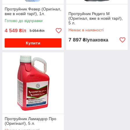
Протруйник Февер (Оригінал,
вже в новій тарі!), 1л.
Протруйник Редиго М
(Оригінал, вже в новій тарі!),
Готово до відправки
5 л.
4 549
Немає в наявності
₴/л
5 054 ₴/л
7 897
₴/упаковка
Купити
Протруйник Ламардор Про
(Оригінал!), 5 л.