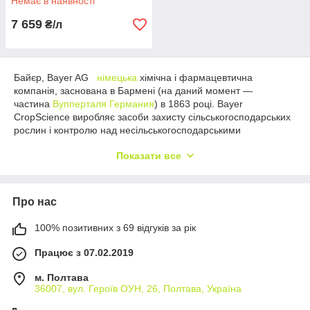
Немає в наявності
7 659
₴/л
Байєр, Bayer AG
німецька
хімічна і фармацевтична
компанія, заснована в Бармені (на даний момент —
частина
Вупперталя
Германия
) в 1863 році. Bayer
CropScience виробляє засоби захисту сільськогосподарських
рослин і контролю над несільськогосподарськими
шкідниками. Вона також веде діяльність в галузі селекції
Показати все
рослин і виробництва насіння. Головне завдання компанії —
створення інноваційних рішень для сучасного сільського
господарства
Про нас
100% позитивних з 69 відгуків за рік
Працює з 07.02.2019
м. Полтава
36007, вул. Героїв ОУН, 26, Полтава, Україна