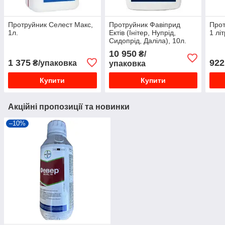
Протруйник Селест Макс,
Протруйник Фавіприд
Прот
1л.
Ектів (Інітер, Нупрід,
1 лі
Сидопрід, Даліла), 10л.
10 950
₴/
1 375
922
₴/упаковка
упаковка
Купити
Купити
Акційні пропозиції та новинки
–10%