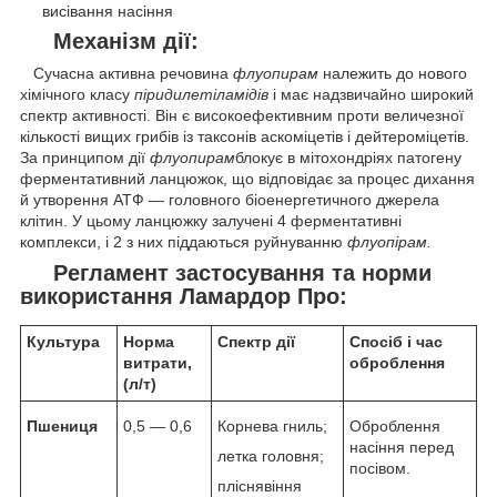
висівання насіння
Механізм дії:
Сучасна активна речовина
флуопирам
належить до нового
хімічного класу
піридилетіламідів
і має надзвичайно широкий
спектр активності. Він є високоефективним проти величезної
кількості вищих грибів із таксонів аскоміцетів і дейтероміцетів.
За принципом дії
флуопирам
блокує в мітохондріях патогену
ферментативний ланцюжок, що відповідає за процес дихання
й утворення АТФ — головного біоенергетичного джерела
клітин. У цьому ланцюжку залучені 4 ферментативні
комплекси, і 2 з них піддаються руйнуванню
флуопірам.
Регламент застосування та норми
використання Ламардор Про:
Культура
Норма
Спектр дії
Спосіб і час
витрати,
оброблення
(л/т)
Пшениця
0,5 — 0,6
Корнева гниль;
Оброблення
насіння перед
летка головня;
посівом.
пліснявіння