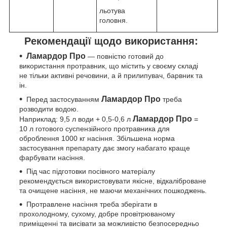
льотува
головня.
Рекомендації щодо використання:
Ламардор Про
— повністю готовий до
використання протравник, що містить у своєму складі
не тільки активні речовини, а й прилипувач, барвник та
ін.
Ламардор Про
Перед застосуванням
треба
розводити водою.
Ламардор Про
Наприклад: 9,5 л води + 0,5-0,6 л
=
10 л готового суспензійного протравника для
оброблення 1000 кг насіння. Збільшена норма
застосування препарату дає змогу набагато краще
фарбувати насіння.
Під час підготовки посівного матеріалу
рекомендується використовувати якісне, відкаліброване
та очищене насіння, не маючи механічних пошкоджень.
Протравлене насіння треба зберігати в
прохолодному, сухому, добре провітрюваному
приміщенні та висівати за можливістю безпосередньо