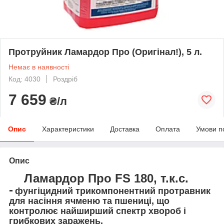
Протруйник Ламардор Про (Оригінал!), 5 л.
Немає в наявності
Код: 4030
Роздріб
7 659
₴/л
Опис
Характеристики
Доставка
Оплата
Умови п
Опис
Ламардор Про FS 180, т.к.с.
-
фунгіцидний трикомпонентний протравник
для насіння ячменю та пшениці, що
контролює найширший спектр хвороб і
грибкових заражень.