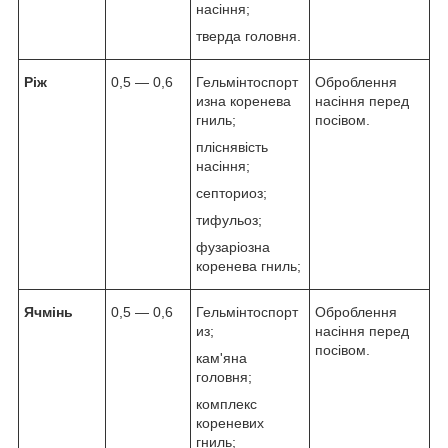
насіння;
тверда головня.
Ріж
0,5 — 0,6
Гельмінтоспорт
Оброблення
изна коренева
насіння перед
гниль;
посівом.
пліснявість
насіння;
септориоз;
тифульоз;
фузаріозна
коренева гниль;
Ячмінь
0,5 — 0,6
Гельмінтоспорт
Оброблення
из;
насіння перед
посівом.
кам'яна
головня;
комплекс
кореневих
гниль;