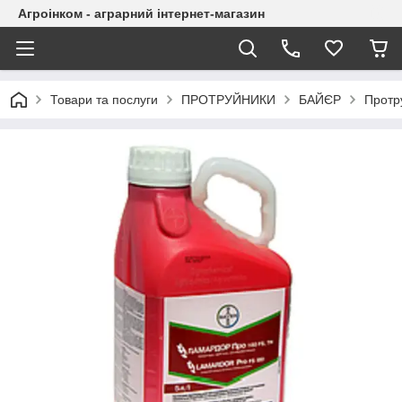
Агроінком - аграрний інтернет-магазин
Товари та послуги
ПРОТРУЙНИКИ
БАЙЄР
Протру