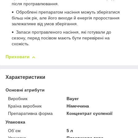
після протравлювання.
Оброблені препаратом насіння можуть зберігатися
більш ніж рік, але його виходи й енергія проростання
залежатиме від умов зберігання.
Запаси протравленого насіння, які готували до
сезону, перед посівом мають бути перевірені на
схожість.
Приховати
Характеристики
Основні атрибути
Виробник
Bayer
Країна виробник
Німеччина
Препаративна форма
Концентрат суспензії
Упаковка
Об`єм
5 л
Упаковка
Пластикова тара