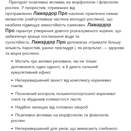
Препарат позитивно впливає на морфологію і фізіологію
рослин. У проростків, отриманих від
Ламардор Про
протравлених
насінню практично немає
мезкотлю (найчутливіша частина молодої рослини), що
Ламардор
неабияк підвищує зимостійкість озимових.
Про
гарантує утворення довгого розгалуженого кореня, що
забезпечує краще поглинання води та
Ламардор Про
сухостійкість.
допомагає отримати більшу
кількість паростків, раннє приладдя і, як результат, — здорова
та міцна рослина.
Містить три активні речовини, які не тільки
доповнюють один одного, а й дають сильний
кумулятивний ефект.
Неперевершений захист від комплексу кореневих
гнилів.
Посилений контроль гельмінтоспортозної кореневої
гнилі та збудників плямистості листя.
Надійно захищає від головних хвороб.
Позитивно впливає на морфологію та фізіологію
рослин.
Неперевершений для умов, що вимагають глибокого