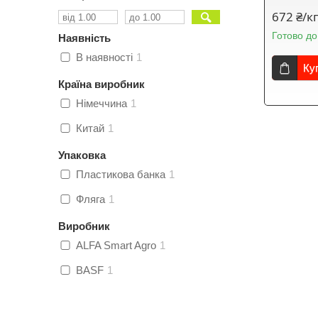
672 ₴/к
Готово до
Наявність
В наявності
1
Ку
Країна виробник
Німеччина
1
Китай
1
Упаковка
Пластикова банка
1
Фляга
1
Виробник
ALFA Smart Agro
1
BASF
1