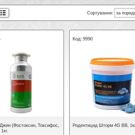
5
9990
 Джин (Фостоксин, Токсифос,
Родентицид Шторм 4G BB, 1кг
1кг.