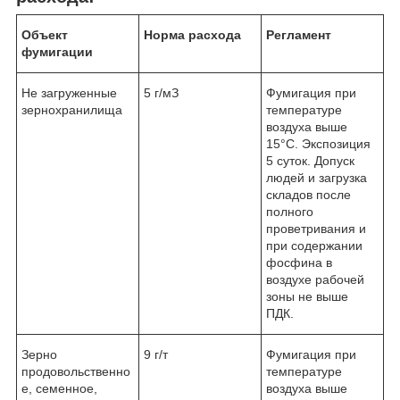
Объект
Норма расхода
Регламент
фумигации
Не загруженные
5 г/мЗ
Фумигация при
зернохранилища
температуре
воздуха выше
15°С. Экспозиция
5 суток. Допуск
людей и загрузка
складов после
полного
проветривания и
при содержании
фосфина в
воздухе рабочей
зоны не выше
ПДК.
Зерно
9 г/т
Фумигация при
продовольственно
температуре
е, семенное,
воздуха выше