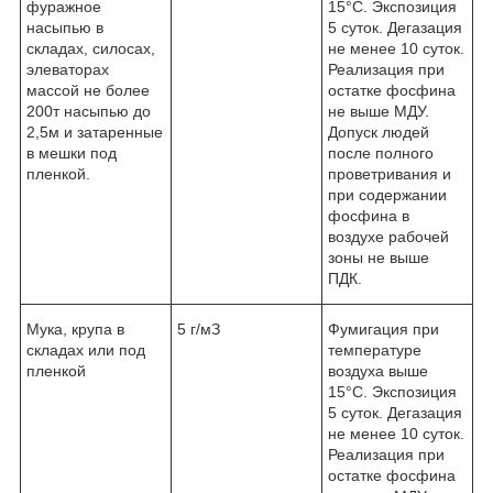
фуражное
15°С. Экспозиция
насыпью в
5 суток. Дегазация
складах, силосах,
не менее 10 суток.
элеваторах
Реализация при
массой не более
остатке фосфина
200т насыпью до
не выше МДУ.
2,5м и затаренные
Допуск людей
в мешки под
после полного
пленкой.
проветривания и
при содержании
фосфина в
воздухе рабочей
зоны не выше
ПДК.
Мука, крупа в
5 г/мЗ
Фумигация при
складах или под
температуре
пленкой
воздуха выше
15°С. Экспозиция
5 суток. Дегазация
не менее 10 суток.
Реализация при
остатке фосфина