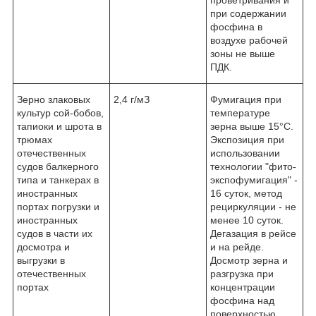
при содержании
фосфина в
воздухе рабочей
зоны не выше
ПДК.
Зерно злаковых
2,4 г/мЗ
Фумигация при
культур сой-бобов,
температуре
тапиоки и шрота в
зерна выше 15°С.
трюмах
Экспозиция при
отечественных
использовании
судов балкерного
технологии "фито-
типа и танкерах в
экспофумигация" -
иностранных
16 суток, метод
портах погрузки и
рециркуляции - не
иностранных
менее 10 суток.
судов в части их
Дегазация в рейсе
досмотра и
и на рейде.
выгрузки в
Досмотр зерна и
отечественных
разгрузка при
портах
концентрации
фосфина над
поверхностью