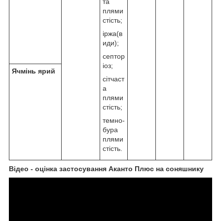
та
плями
стість;
іржа(в
иди);
септор
іоз;
Ячмінь ярий
сітчаст
а
плями
стість;
темно-
бура
плями
стість.
Відео - оцінка застосування Аканто Плюс на соняшнику