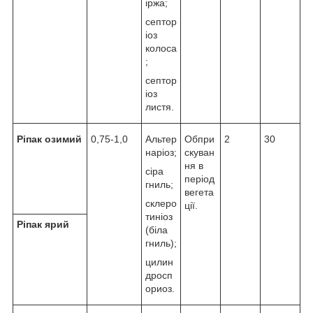
іржа;
септор
іоз
колоса
;
септор
іоз
листя.
Ріпак озимий
0,75-1,0
Альтер
Обпри
2
30
наріоз;
скуван
ня в
сіра
період
гниль;
вегета
склеро
ції.
тиніоз
Ріпак ярий
(біла
гниль);
цилин
дросп
ориоз.