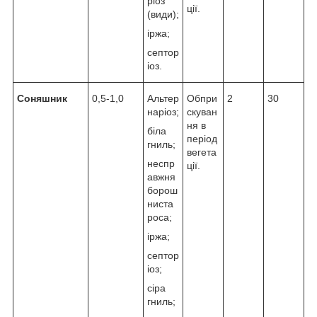
ріоз
ції.
(види);
іржа;
септор
іоз.
Соняшник
0,5-1,0
Альтер
Обпри
2
30
наріоз;
скуван
ня в
біла
період
гниль;
вегета
неспр
ції.
авжня
борош
ниста
роса;
іржа;
септор
іоз;
сіра
гниль;