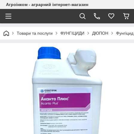
Агроінком - аграрний інтернет-магазин
Товари та послуги
ФУНГІЦИДИ
ДЮПОН
Фунгіцид