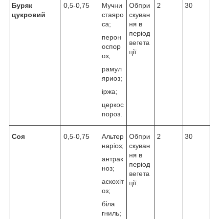
Буряк
0,5-0,75
Мучни
Обпри
2
30
цукровий
стаяро
скуван
са;
ня в
період
перон
вегета
оспор
ції.
оз;
рамул
яриоз;
іржа;
церкос
пороз.
Соя
0,5-0,75
Альтер
Обпри
2
30
наріоз;
скуван
ня в
антрак
період
ноз;
вегета
аскохіт
ції.
оз;
біла
гниль;