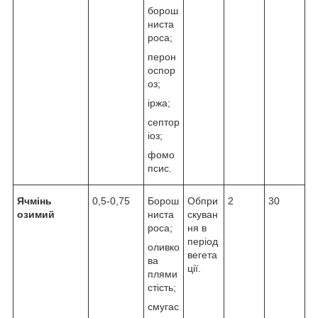
борош
ниста
роса;
перон
оспор
оз;
іржа;
септор
іоз;
фомо
псис.
Ячмінь
0,5-0,75
Борош
Обпри
2
30
озимий
ниста
скуван
роса;
ня в
період
оливко
вегета
ва
ції.
плями
стість;
смугас