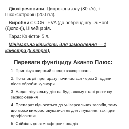
Діючі речовини:
Ципроконазолу (80 г/л), +
Пікоксістробін (200 г/л).
Виробник:
CORTEVA (до ребрендінгу DuPont
(Дюпон)), Швейцарія.
Тара:
Каністри 5 л.
Мінімальна кількість для замовлення — 1
каністра (5 літрів).
Переваги фунгіциду Аканто Плюс:
Пригнічує широкий спектр захворювань
Початок дії препарату починається через 2 години
після обробки культури
Надає лікувальну дію на будь-якому етапі розвитку
захворювання
Препарат відноситься до універсальних засобів, тому
що може використовуватися як для лікування, так і для
профілактики
Стійкість до атмосферних опадів