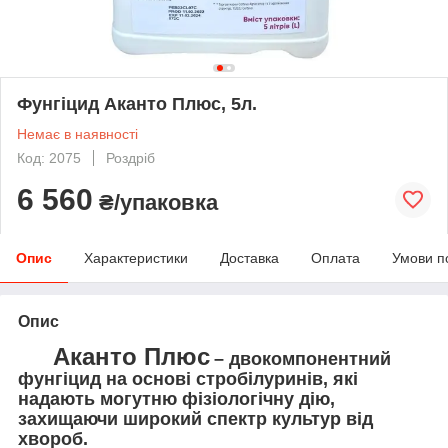
Фунгіцид Аканто Плюс, 5л.
Немає в наявності
Код: 2075
Роздріб
6 560
₴/упаковка
Опис
Характеристики
Доставка
Оплата
Умови п
Опис
Аканто Плюс
– двокомпонентний
фунгіцид на основі стробілуринів, які
надають могутню фізіологічну дію,
захищаючи широкий спектр культур від
хвороб.