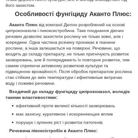
його захистом.
Особливості фунгіциду Аканто Плюс:
Аканто Плюс
від компанії Дюпон розроблений на основі
ципроконазола і пикоксистробина. Таке поєднання діючих
речовин дозволяє захистити рослину не тільки зовні, але і
зсередини. Одна частина розчину проникає в тканини
рослини, а інша залишається на поверхні. Речовини, що
входять до складу препарату, не тільки пригнічують розвиток
захворювань, але й попереджають їх повторне розвиток, тим
самим сприяючи активному розвиткові культури та
підвищенню врожайності. Після обробок препаратом рослина
стає стійким до змін температури і ефективніше витрачає
воду і поживні речовини.
Входячий до складу фунгіциду ципроконазол, володіє
такими властивостями:
ефективний проти великої кількості захворювань
має захисну, куративное і искореняющее вплив
порушує і зупиняє ріст і розвиток патогенів.
Речовина пікоксістробін в Аканто Плюс: