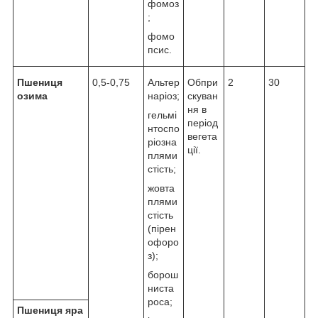
фомоз
;
фомо
псис.
Пшениця
0,5-0,75
Альтер
Обпри
2
30
озима
наріоз;
скуван
ня в
гельмі
період
нтоспо
вегета
ріозна
ції.
плями
стість;
жовта
плями
стість
(пірен
офоро
з);
борош
ниста
роса;
Пшениця яра