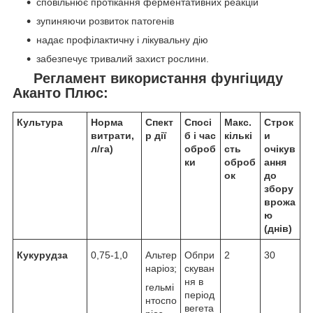
сповільнює протікання ферментативних реакцій
зупиняючи розвиток патогенів
надає профілактичну і лікувальну дію
забезпечує тривалий захист рослини.
Регламент використання фунгіциду
Аканто Плюс:
Культура
Норма
Спект
Спосі
Макс.
Строк
витрати,
р дії
б і час
кількі
и
л/га)
оброб
сть
очікув
ки
оброб
ання
ок
до
збору
врожа
ю
(днів)
Кукурудза
0,75-1,0
Альтер
Обпри
2
30
наріоз;
скуван
ня в
гельмі
період
нтоспо
вегета