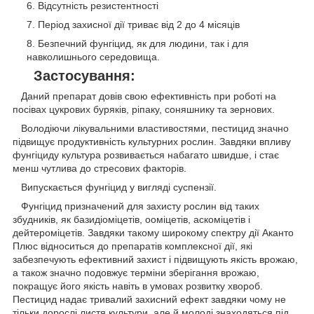
Відсутність резистентності
Період захисної дії триває від 2 до 4 місяців
Безпечний фунгіцид, як для людини, так і для
навколишнього середовища.
Застосування:
Даний препарат довів свою ефективність при роботі на
посівах цукрових буряків, ріпаку, соняшнику та зернових.
Володіючи лікувальними властивостями, пестицид значно
підвищує продуктивність культурних рослин. Завдяки впливу
фунгіциду культура розвивається набагато швидше, і стає
менш чутлива до стресових факторів.
Випускається фунгіцид у вигляді суспензії.
Фунгіцид призначений для захисту рослин від таких
збудників, як базидіоміцетів, ооміцетів, аскоміцетів і
дейтероміцетів. Завдяки такому широкому спектру дії Аканто
Плюс відноситься до препаратів комплексної дії, які
забезпечують ефективний захист і підвищують якість врожаю,
а також значно подовжує терміни зберігання врожаю,
покращує його якість навіть в умовах розвитку хвороб.
Пестицид надає тривалий захисний ефект завдяки чому не
тільки дорослі листя культури, але й молоді знаходяться під