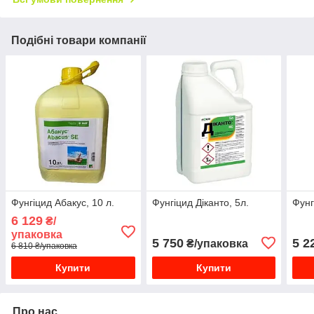
Подібні товари компанії
Фунгіцид Абакус, 10 л.
Фунгіцид Діканто, 5л.
Фунг
6 129
₴/
упаковка
5 750
5 2
₴/упаковка
6 810 ₴/упаковка
Купити
Купити
Про нас