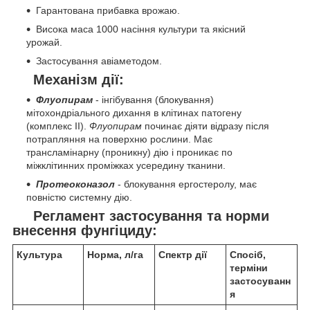
Гарантована прибавка врожаю.
Висока маса 1000 насіння культури та якісний
урожай.
Застосування авіаметодом.
Механізм дії:
Флуопирам
- інгібування (блокування)
мітохондріального дихання в клітинах патогену
(комплекс II).
Флуопирам
починає діяти відразу після
потрапляння на поверхню рослини. Має
трансламінарну (проникну) дію і проникає по
міжклітинних проміжках усередину тканини.
Протеоконазол
- блокування ергостеролу, має
повністю системну дію.
Регламент застосування та норми
внесення фунгіциду:
Культура
Норма, л/га
Спектр дії
Спосіб,
терміни
застосуванн
я