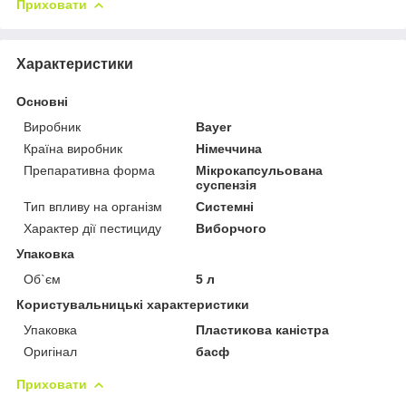
Приховати
Характеристики
Основні
Виробник
Bayer
Країна виробник
Німеччина
Препаративна форма
Мікрокапсульована
суспензія
Тип впливу на організм
Системні
Характер дії пестициду
Виборчого
Упаковка
Об`єм
5 л
Користувальницькі характеристики
Упаковка
Пластикова каністра
Оригінал
басф
Приховати