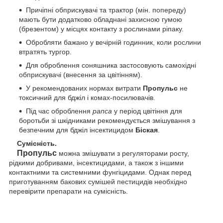
Причіпні обприскувачі та трактор (мін. попереду)
мають бути додатково обладнані захисною гумою
(брезентом) у місцях контакту з рослинами ріпаку.
Обробляти бажано у вечірній годинник, коли рослини
втратять тургор.
Для оброблення соняшника застосовують самохідні
обприскувачі (внесення за цвітінням).
У рекомендованих нормах витрати
Пропульс
не
токсичний для бджіл і комах-посилювачів.
Під час оброблення
рапса
у період цвітіння для
боротьби зі шкідниками рекомендується змішування з
безпечним для бджіл інсектицидом
Біская
.
Сумісність.
Пропульс
можна змішувати з регуляторами росту,
рідкими добривами, інсектицидами, а також з іншими
контактними та системними фунгіцидами. Однак перед
приготуванням бакових сумішей пестицидів необхідно
перевірити препарати на сумісність.