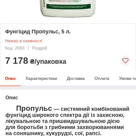
Фунгіцид Пропульс, 5 л.
Немає в наявності
Код: 2065
Роздріб
7 178
₴/упаковка
Опис
Характеристики
Доставка
Оплата
Умови п
Опис
Пропульс
— системний комбінований
фунгіцид широкого спектра дії із захисною,
лікувальною та пришвидшувальною дією
для боротьби з грибними захворюваннями
на соняшнику, кукурудзі, сої, рапсі.