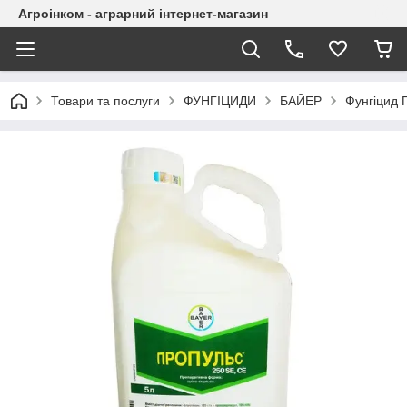
Агроінком - аграрний інтернет-магазин
Товари та послуги
ФУНГІЦИДИ
БАЙЕР
Фунгіцид 