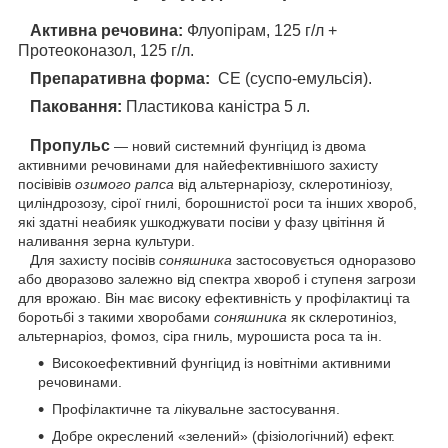
Активна речовина:
Флуопірам, 125 г/л +
Протеоконазол, 125 г/л.
Препаративна форма:
СЕ (суспо-емульсія).
Паковання:
Пластикова каністра 5 л.
Пропульс
— новий системний фунгіцид із двома
активними речовинами для найефективнішого захисту
посівівів
озимого рапса
від альтернаріозу, склеротиніозу,
циліндрозозу, сірої гнилі, борошнистої роси та інших хвороб,
які здатні неабияк ушкоджувати посіви у фазу цвітіння й
наливання зерна культури.
Для захисту посівів
соняшника
застосовується одноразово
або дворазово залежно від спектра хвороб і ступеня загрози
для врожаю. Він має високу ефективність у профілактиці та
боротьбі з такими хворобами
соняшника
як склеротиніоз,
альтернаріоз, фомоз, сіра гниль, мурошиста роса та ін.
Високоефективний фунгіцид із новітніми активними
речовинами.
Профілактичне та лікувальне застосування.
Добре окреслений «зелений» (фізіологічний) ефект.