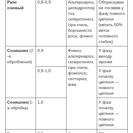
Рапс
0,8-0,9
Альтернаріоз,
Обприскуван
озимый
циліндроспор
ня посівівів у
тоз,
фазу повного
склеротиніоз,
цвітіння
сіра гниль,
(квітить 50%
борошниста
квіток
роса, фомоз
головного
стебла)
Соняшник
(2
0,9
Фомоз,
У фазу
-е
альтернаріоз,
виходу
оброблення)
склеротиніоз,
зірочки
сіра гниль,
0,8-1,0
У фазі
фомопсіс,
початку
септоріоз,
цвітіння —
іржа
повного
цвітіння
Соняшник
(1-
1,0
У фазі
а обробка)
початку
цвітіння —
повного
цвітіння