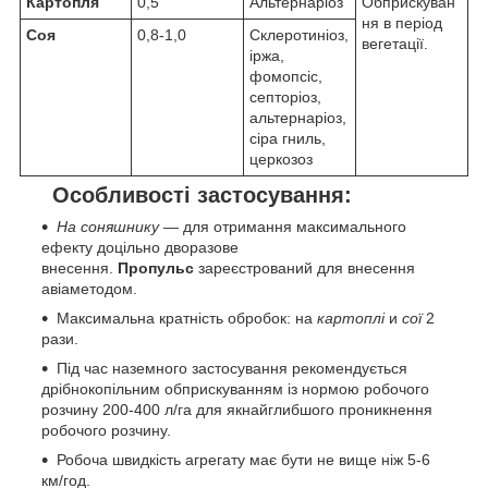
Картопля
0,5
Альтернаріоз
Обприскуван
ня в період
Соя
0,8-1,0
Склеротиніоз,
вегетації.
іржа,
фомопсіс,
септоріоз,
альтернаріоз,
сіра гниль,
церкозоз
Особливості застосування:
На соняшнику
— для отримання максимального
ефекту доцільно дворазове
внесення.
Пропульс
зареєстрований для внесення
авіаметодом.
Максимальна кратність обробок: на
картоплі
и
сої
2
рази.
Під час наземного застосування рекомендується
дрібнокопільним обприскуванням із нормою робочого
розчину 200-400 л/га для якнайглибшого проникнення
робочого розчину.
Робоча швидкість агрегату має бути не вище ніж 5-6
км/год.