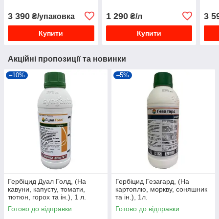
3 390
1 290
3 5
₴/упаковка
₴/л
Купити
Купити
Акційні пропозиції та новинки
–10%
–5%
Гербіцид Дуал Голд, (На
Гербіцид Гезагард, (На
кавуни, капусту, томати,
картоплю, моркву, соняшник
тютюн, горох та ін.), 1 л.
та ін.), 1л.
Готово до відправки
Готово до відправки