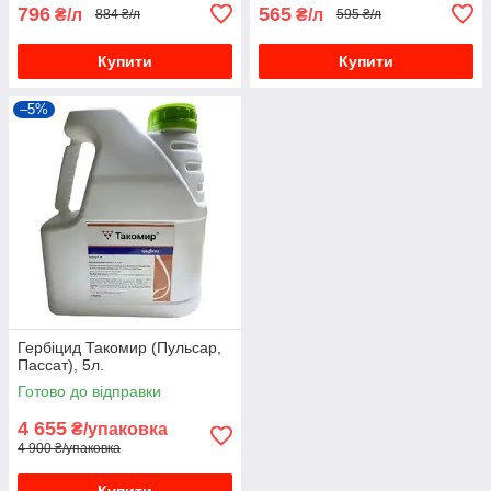
796
565
₴/л
₴/л
884 ₴/л
595 ₴/л
Купити
Купити
–5%
Гербіцид Такомир (Пульсар,
Пассат), 5л.
Готово до відправки
4 655
₴/упаковка
4 900 ₴/упаковка
Купити