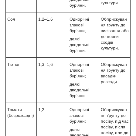
культури.
бур'яни.
Соя
1,2–1,6
Однорічні
Обприскуван
злакові
ня грунту до
бур'яни;
висівання або
до появи
деякі
сходів
дводольні
культури.
бур'яни.
Тютюн
1,3–1,6
Однорічні
Обприскуван
злакові
ня грунту до
бур'яни;
висадки
розсади.
деякі
дводольні
бур'яни.
Томати
1,2
Однорічні
Обприскуван
(безрозсадні)
злакові
ня ґрунту до
бур'яни;
посіву, під час
посіву, після
деякі
посіву, але до
дводольні