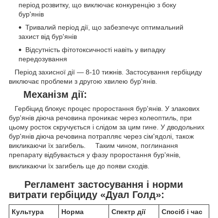
період розвитку, що виключає конкуренцію з боку
бур'янів
Тривалий період дії, що забезпечує оптимальний
захист від бур'янів
Відсутність фітотоксичності навіть у випадку
передозування
Період захисної дії — 8-10 тижнів. Застосування гербіциду
виключає проблеми з другою хвилею бур'янів.
Механізм дії:
Гербіцид блокує процес проростання бур'янів. У злакових
бур'янів діюча речовина проникає через колеоптиль, при
цьому росток скручується і слідом за цим гине. У дводольних
бур'янів діюча речовина потрапляє через сім'ядолі, також
викликаючи їх загибель. Таким чином, поглинання
препарату відбувається у фазу проростання бур'янів,
викликаючи їх загибель ще до появи сходів.
Регламент застосування і норми
витрати гербіциду «Дуал Голд»:
Культура
Норма
Спектр дії
Спосіб і час