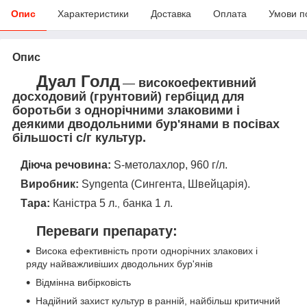
Опис
Характеристики
Доставка
Оплата
Умови п
Опис
Дуал Голд
—
високоефективний
досходовий (грунтовий) гербіцид для
боротьби з однорічними злаковими і
деякими дводольними бур'янами в посівах
більшості с/г культур.
Діюча речовина:
S-метолахлор, 960 г/л.
Виробник:
Syngenta (Сингента, Швейцарія).
Тара:
Каністра 5 л.
банка 1 л.
,
Переваги препарату:
Висока ефективність проти однорічних злакових і
ряду найважливіших дводольних бур'янів
Відмінна вибірковість
Надійний захист культур в ранній, найбільш критичний