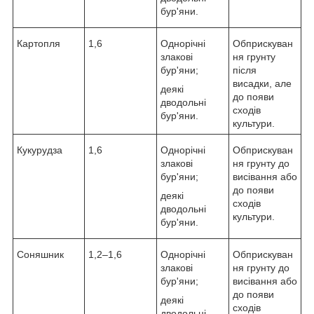
бур'яни.
Картопля
1,6
Однорічні
Обприскуван
злакові
ня грунту
бур'яни;
після
висадки, але
деякі
до появи
дводольні
сходів
бур'яни.
культури.
Кукурудза
1,6
Однорічні
Обприскуван
злакові
ня грунту до
бур'яни;
висівання або
до появи
деякі
сходів
дводольні
культури.
бур'яни.
Соняшник
1,2–1,6
Однорічні
Обприскуван
злакові
ня грунту до
бур'яни;
висівання або
до появи
деякі
сходів
дводольні