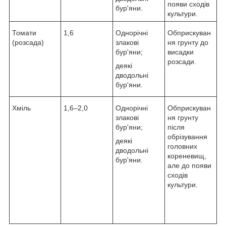
появи сходів
бур'яни.
культури.
Томати
1,6
Однорічні
Обприскуван
(розсада)
злакові
ня грунту до
бур'яни;
висадки
розсади.
деякі
дводольні
бур'яни.
Хміль
1,6–2,0
Однорічні
Обприскуван
злакові
ня грунту
бур'яни;
після
обрізування
деякі
головних
дводольні
кореневищ,
бур'яни.
але до появи
сходів
культури.