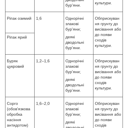
культури.
бур'яни.
Ріпак озимий
1,6
Однорічні
Обприскуван
злакові
ня грунту до
бур'яни;
висівання або
до появи
деякі
Ріпак ярий
сходів
дводольні
культури.
бур'яни.
Буряк
1,2–1,6
Однорічні
Обприскуван
цукровий
злакові
ня грунту до
бур'яни;
висівання або
до появи
деякі
сходів
дводольні
культури.
бур'яни.
Сорго
1,6–2,0
Однорічні
Обприскуван
(обов'язкова
злакові
ня грунту до
обробка
бур'яни;
висівання або
насіння
до появи
деякі
антидотом)
сходів
дводольні