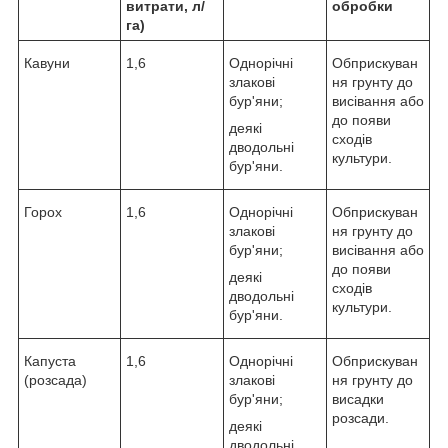
витрати, л/
обробки
га)
Кавуни
1,6
Однорічні
Обприскуван
злакові
ня грунту до
бур'яни;
висівання або
до появи
деякі
сходів
дводольні
культури.
бур'яни.
Горох
1,6
Однорічні
Обприскуван
злакові
ня грунту до
бур'яни;
висівання або
до появи
деякі
сходів
дводольні
культури.
бур'яни.
Капуста
1,6
Однорічні
Обприскуван
(розсада)
злакові
ня грунту до
бур'яни;
висадки
розсади.
деякі
дводольні