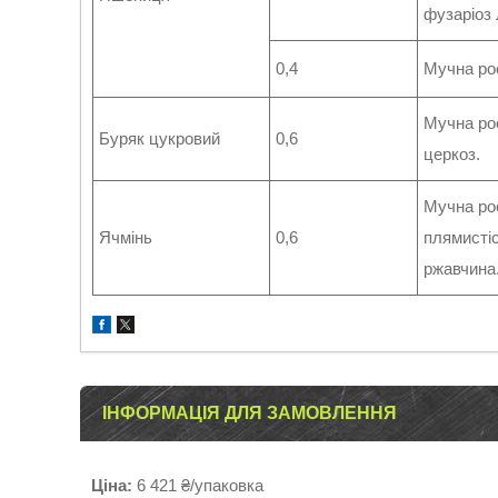
фузаріоз 
0,4
Мучна ро
Мучна ро
Буряк цукровий
0,6
церкоз.
Мучна ро
Ячмінь
0,6
плямистіс
ржавчина
ІНФОРМАЦІЯ ДЛЯ ЗАМОВЛЕННЯ
Ціна:
6 421 ₴/упаковка