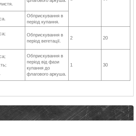
флагового аркуша.
листя.
Обприскування в
са.
період купання.
са;
Обприскування в
2
20
період вегетації.
Обприскування в
са;
період від фази
ть;
1
30
купання до
.
флагового аркуша.