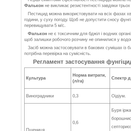
Фалькон
не викликає резистентності завдяки трьох 
Пестицид можна використовувати на всіх фазах хво
години, у суху погоду. Щоб не допустити сносу фунг
перевищувати 5 м/с.
Фалькон
не є токсичним для бджіл і водних орган
щоб залишки робочого розчину не опинилися у водойм
Засіб можна застосовувати в бакових сумішах із б
потрібна перевірка на сумісність.
Регламент застосування фунгіци
Норма витрати,
Культура
Спектр ді
(л/га)
Виноградники
0,3
Оідіум.
Буря іржа
борошнис
0,6
септориоз
Пшениця