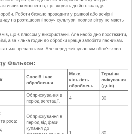
активних компонентів, що входять до його складу.
роби. Роботи бажано проводити у ранкові або вечірні
іциду на розташовані поруч культури, пориви вітру не мають
ізмів, що є плюсом у використанні. Але необхідно простежити,
і, а за кілька годин до обробки краще запобігти пасникам.
агатьма препаратами. Але перед змішуванням обов'язково
ду Фалькон:
Макс.
Терміни
Спосіб і час
ї
кількість
очікування
оброблення
оброблень
(днів)
Обприскування в
4
30
період вегетації.
;
Обприскування в
та роса;
період від фази
купання до
;
1
30