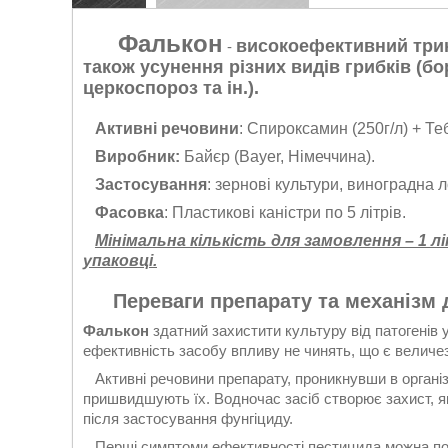
Фалькон
високоефективний трик
-
також усунення різних видів грибків (бо
церкоспороз та ін.).
Активні речовини
: Спироксамин (250г/л) + Те
Виробник:
Байєр (Bayer, Німеччина).
Застосування
: зернові культури, виноградна 
Фасовка
: Пластикові каністри по 5 літрів.
Мінімальна кількість для замовлення – 1 лі
упаковці.
Переваги препарату та механізм д
Фалькон
здатний захистити культуру від патогенів
ефективність засобу впливу не чинять, що є величе
Активні речовини препарату, проникнувши в організ
пришвидшують їх. Водночас засіб створює захист, як
після застосування фунгіциду.
Перші симптоми ефективності пестицида можна помі