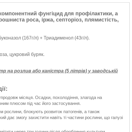
омпонентний фунгіцид для профілактики, а
рошниста роса, іржа, септоріоз, плямистість,
буконазол (167г/л) + Триадименол (43г/л).
лоза, цукровий буряк.
тр на розлив або каністра (5 літрів) у заводській
ії:
 упродовж місяця. Осадки, похолодіння, злагода на
зним плюсом під час його застосування.
м рослини, блокують розвиток патогенів, а також
ий дає змогу захистити навіть ті частини рослини, що галузі
тити через три години після оброблення культури.