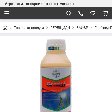
Агроінком - аграрний інтернет-магазин
Товари та послуги
ГЕРБІЦИДИ
БАЙЄР
Гербіцид Г