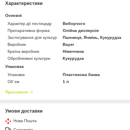
Характеристики
Основні
Характер дії пестициду
Виборчого
Препаративна форма
Олійна дисперсія
Застосування для культур
Пшениця, Ячмінь, Кукурудза
Виробник
Bayer
Країна виробник
Німеччина
Оброблювані культури.
Кукурудза
Упаковка
Упаковка
Пластикова банка
Об`єм
1 л
Приховати
Умови доставки
Нова Пошта
Самовивіз