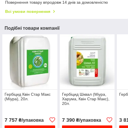
Повернення товару впродовж 14 днів за домовленістю
Всі умови повернення
Подібні товари компанії
Гербіцид Квін Стар Макс
Гербіцид Шквал (Міура,
Герб
(Міура), 20л.
Харума, Квін Стар Макс),
20л.
7 757
7 390
3 8
₴/упаковка
₴/упаковка