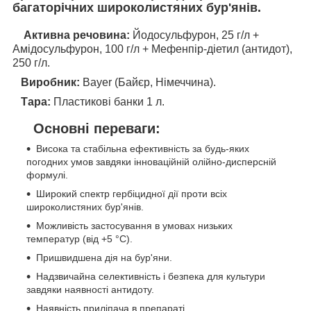
багаторічних широколистяних бур'янів.
Активна речовина:
Йодосульфурон, 25 г/л +
Амідосульфурон, 100 г/л + Мефенпір-діетил (антидот),
250 г/л.
Виробник:
Bayer (Байєр, Німеччина).
Тара:
Пластикові банки 1 л.
Основні переваги:
Висока та стабільна ефективність за будь-яких
погодних умов завдяки інноваційній олійно-дисперсній
формулі.
Широкий спектр гербіцидної дії проти всіх
широколистяних бур'янів.
Можливість застосування в умовах низьких
температур (від +5 °C).
Пришвидшена дія на бур'яни.
Надзвичайна селективність і безпека для культури
завдяки наявності антидоту.
Наявність приліпача в препараті.