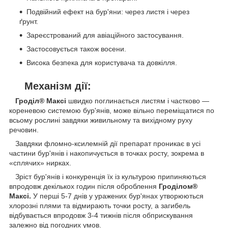
Подвійний ефект на бур'яни: через листя і через
ґрунт.
Зареєстрований для авіаційного застосування.
Застосовується також восени.
Висока безпека для користувача та довкілля.
Механізм дії:
Гроділ® Максі
швидко поглинається листям і частково —
кореневою системою бур'янів, може вільно переміщатися по
всьому рослині завдяки живильному та вихідному руху
речовин.
Завдяки фломно-ксилемній дії препарат проникає в усі
частини бур'янів і накопичується в точках росту, зокрема в
«сплячих» нирках.
Зріст бур'янів і конкуренція їх із культурою припиняються
впродовж декількох годин після оброблення
Гроділом®
Максі.
У перші 5-7 днів у уражених бур'янах утворюються
хлорозні плями та відмирають точки росту, а загибель
відбувається впродовж 3-4 тижнів після обприскування
залежно від погодних умов.