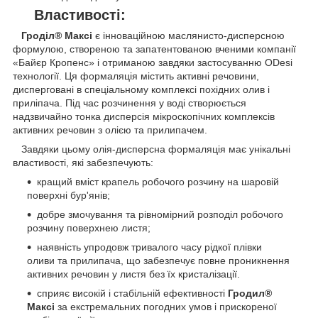
Властивості:
Гроділ® Максі
є інноваційною маслянисто-дисперсною
формулою, створеною та запатентованою вченими компанії
«Байєр Кропенс» і отриманою завдяки застосуванню ODesi
технології. Ця формаляція містить активні речовини,
дисперговані в спеціальному комплексі похідних олив і
приліпача. Під час розчинення у воді створюється
надзвичайно тонка дисперсія мікроскопічних комплексів
активних речовин з олією та прилипачем.
Завдяки цьому олія-дисперсна формаляція має унікальні
властивості, які забезпечують:
кращий вміст крапель робочого розчину на шаровій
поверхні бур'янів;
добре змочування та рівномірний розподіл робочого
розчину поверхнею листя;
наявність упродовж тривалого часу рідкої плівки
оливи та прилипача, що забезпечує повне проникнення
активних речовин у листя без їх кристалізації.
сприяє високій і стабільній ефективності
Гродил®
Максі
за екстремальних погодних умов і прискореної