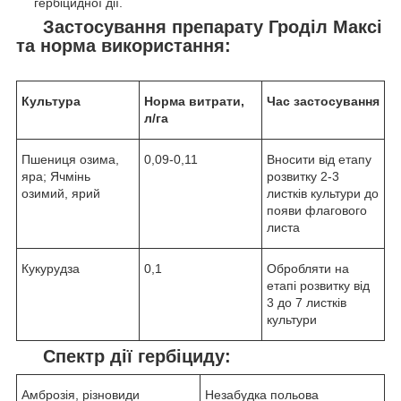
гербіцидної дії.
Застосування препарату Гроділ Максі
та норма використання:
Культура
Норма витрати,
Час застосування
л/га
Пшениця озима,
0,09-0,11
Вносити від етапу
яра; Ячмінь
розвитку 2-3
озимий, ярий
листків культури до
появи флагового
листа
Кукурудза
0,1
Обробляти на
етапі розвитку від
3 до 7 листків
культури
Спектр дії гербіциду:
Амброзія, різновиди
Незабудка польова