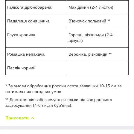
Галісога дрібнобарвна
Мак дикий (2-4 листки)
Падалиця соняшника
В'юночок польовий **
Глуха кропива
Горець, різновиди (2-4
аркуші)
Ромашка непахача
Вероніка, різновиди **
Паслін чорний
* За умови оброблення рослин осота заввишки 10-15 см за
оптимальних погодних умов.
** Достатня дія забезпечується тільки під час раннього
застосування (4-6 листя бур'янів).
Приховати