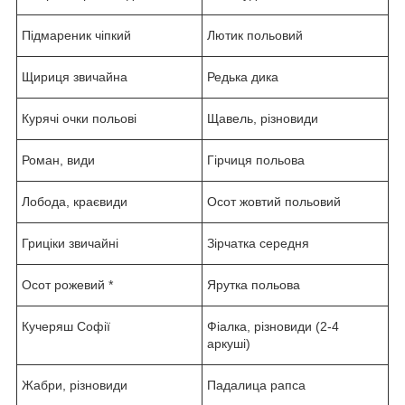
Підмареник чіпкий
Лютик польовий
Щириця звичайна
Редька дика
Курячі очки польові
Щавель, різновиди
Роман, види
Гірчиця польова
Лобода, краєвиди
Осот жовтий польовий
Гриціки звичайні
Зірчатка середня
Осот рожевий *
Ярутка польова
Кучеряш Софії
Фіалка, різновиди (2-4
аркуші)
Жабри, різновиди
Падалица рапса