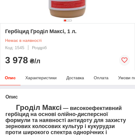
Гербіцид Гроділ Максі, 1 л.
Немає в наявності
Код: 1545
Роздріб
3 978
₴/л
Опис
Характеристики
Доставка
Оплата
Умови п
Опис
Гроділ Максі
— високоефективний
гербіцид на основі олійно-дисперсної
формули та наявності антидоту для захисту
зернових колосових культур і кукурудзи
проти широкого спектра однорічних і