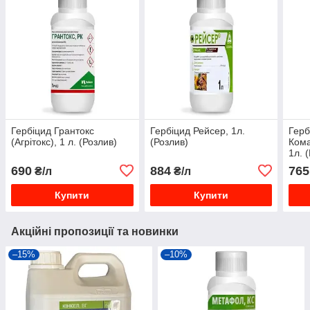
Гербіцид Грантокс
Гербіцид Рейсер, 1л.
Герб
(Агрітокс), 1 л. (Розлив)
(Розлив)
Кома
1л. 
690
884
765
₴/л
₴/л
Купити
Купити
Акційні пропозиції та новинки
–15%
–10%