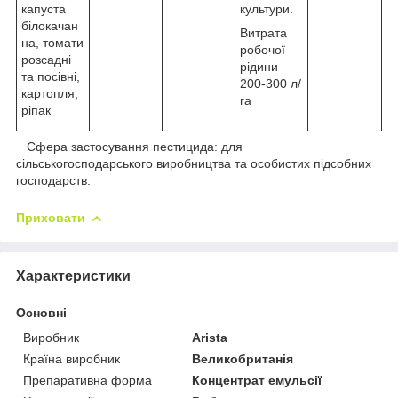
капуста
культури.
білокачан
Витрата
на, томати
робочої
розсадні
рідини —
та посівні,
200-300 л/
картопля,
га
ріпак
Сфера застосування пестицида: для
сільськогосподарського виробництва та особистих підсобних
господарств.
Приховати
Характеристики
Основні
Виробник
Arista
Країна виробник
Великобританія
Препаративна форма
Концентрат емульсії