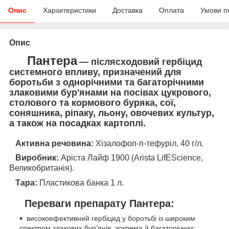
Опис
Характеристики
Доставка
Оплата
Умови п
Опис
Пантера
— післясходовий гербіцид
системного впливу, призначений для
боротьби з однорічними та багаторічними
злаковими бур'янами на посівах цукрового,
столового та кормового буряка, сої,
соняшника, ріпаку, льону, овочевих культур,
а також на посадках картоплі.
Активна речовина:
Хізалофоп-п-тефуріл, 40 г/л.
Виробник:
Аріста Лайф 1900 (Arista LifEScience,
Великобританія).
Тара:
Пластикова банка 1 л.
Переваги препарату Пантера:
високоефективний гербіцид у боротьбі із широким
спектром злакових бур'янів, зокрема й багаторічних;