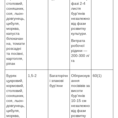
столовий,
фазі 2-4
соняшник,
листя
соя, льон-
бур'янів
довгунець,
незалежно
цибуля,
від фази
морква,
розвитку
капуста
культури.
білокачан
Витрата
на, томати
робочої
розсадні
рідини —
та посівні,
200-300 л/
картопля,
га
ріпак
Буряк
1,5-2
Багаторічн
Обприскув
60(1)
цукровий,
і злакові
ання
кормовий,
бур'яни
посівівів за
столовий,
висоти
соняшник,
бур'янів
соя, льон-
10-15 см
довгунець,
незалежно
цибуля,
від фази
морква,
розвитку