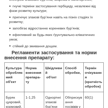
гнучкі терміни застосування гербіциду, незалежні від
фази розвитку культури;
пригнічує злакові бур'яни навіть на пізніх стадіях їх
розвитку;
запобігає відростанню кореневих бур'янів;
ефективний за будь-яких ґрунтувально-кліматичних
умов;
стійкий до змивання дощем.
Регламенти застосування та норми
внесення препарату:
Культура
Норма
Шкідливи
Спосіб
Термін
обробляє
внесення
й
обробки,
очікуванн
мий
пре­па­ра­
об'єкт
я
об'єкт
ту
(кратність
об­ро­бок)
Буряк
1-1,25
Однорічні
Обприскув
60(1)
цукровий,
злакові
ання
кормовий,
бур'яни
посівівів у