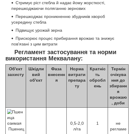
Стримує ріст стебла й надає йому жорсткості,
перешкоджаючи поляганню зернових
Перешкоджає проникненню збудників хвороб
усередину стебла
Підвищує урожай зерна
Прискорює процес прибирання врожаю та знижує
пов'язані з цим витрати
Регламент застосування та норми
використання
Меквалан
у:
Об'єкт
Шкідли
Фаза
Норма
Кратніс
Термін
захисту
вий
внесенн
витрати
ть
очікува
об'єкт
я
препара
обробл
ння до
ту
ень
збиранн
я
врожаю
, доби
0,5-2,0
1
не
Пшениц
л/га
регламе