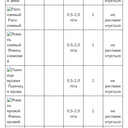
я зима
нтується
0,5-2,0
1
не
Рапс
л/га
регламе
озимый
нтується
0,5-2,0
1
не
Ячмінь
л/га
регламе
озимови
нтується
й
0,5-2,0
1
не
Пшениц
л/га
регламе
я ярова
нтується
0,5-2,0
1
не
Ячмінь
л/га
регламе
яровий
нтується