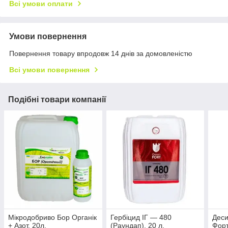
Всі умови оплати
Умови повернення
Повернення товару впродовж 14 днів за домовленістю
Всі умови повернення
Подібні товари компанії
Мікродобриво Бор Органік
Гербіцид ІГ — 480
Деси
+ Азот, 20л.
(Раундап), 20 л.
Форт