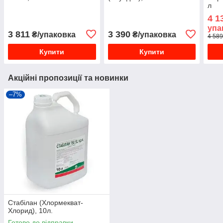
л
4 1
упа
3 811
3 390
₴/упаковка
₴/упаковка
4 589
Купити
Купити
Акційні пропозиції та новинки
–7%
Стабілан (Хлормекват-
Хлорид), 10л.
Готово до відправки