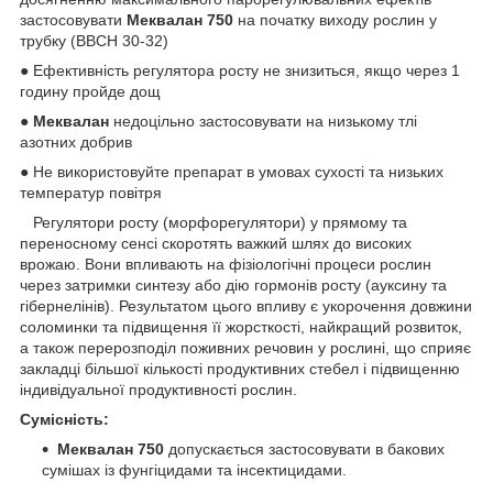
застосовувати
Меквалан 750
на початку виходу рослин у
трубку (ВВСН 30-32)
● Ефективність регулятора росту не знизиться, якщо через 1
годину пройде дощ
●
Меквалан
недоцільно застосовувати на низькому тлі
азотних добрив
● Не використовуйте препарат в умовах сухості та низьких
температур повітря
Регулятори росту (морфорегулятори) у прямому та
переносному сенсі скоротять важкий шлях до високих
врожаю. Вони впливають на фізіологічні процеси рослин
через затримки синтезу або дію гормонів росту (ауксину та
гібернелінів). Результатом цього впливу є укорочення довжини
соломинки та підвищення її жорсткості, найкращий розвиток,
а також перерозподіл поживних речовин у рослині, що сприяє
закладці більшої кількості продуктивних стебел і підвищенню
індивідуальної продуктивності рослин.
Сумісність:
Меквалан 750
допускається застосовувати в бакових
сумішах із фунгіцидами та інсектицидами.