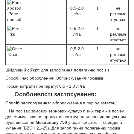
0,5-2,0
1
не
Рапс
л/га
регламе
яровий
нтується
0,5-2,0
1
не
Ріж
л/га
регламе
нтується
0,5-2,0
1
не
Овес
л/га
регламе
нтується
Шкідливий об'єкт: для запобігання поляганню посівів
Спосіб і час оброблення: Обприскування посівівів
Норми витрати препарату: 0,5 - 2,0 л /га
Особливості застосування:
Спосіб застосування:
обприскування в період вегетації
На посівах зимових зернових культур пізніх термінів посіву
для стимулювання продуктивного купання рослин доцільним
буде внесення
Меквалану 750
у фазі початок — середина
купання (ВВСН 21-25). Для запобігання поляганню посівів і
досягненню максимального парорегулювальних ефектів