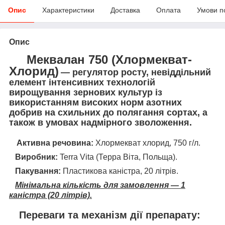
Опис
Характеристики
Доставка
Оплата
Умови п
Опис
Меквалан 750 (Хлормекват-
Хлорид)
— регулятор росту, невіддільний
елемент інтенсивних технологій
вирощування зернових культур із
використанням високих норм азотних
добрив на схильних до полягання сортах, а
також в умовах надмірного зволоження.
Активна речовина:
Хлормекват хлорид, 750 г/л.
Виробник:
Terra Vita (Терра Віта, Польща).
Пакування:
Пластикова каністра, 20 літрів.
Мінімальна кількість для замовлення — 1
каністра (20 літрів).
Переваги та механізм дії препарату: