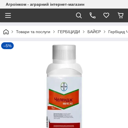
Агроінком - аграрний інтернет-магазин
Товари та послуги
ГЕРБІЦИДИ
БАЙЄР
Гербіцид Ч
–5%