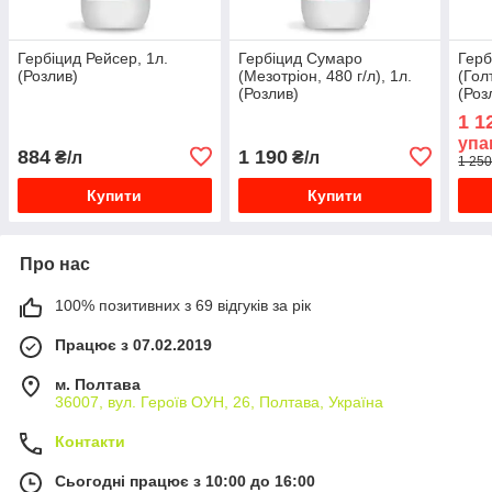
Гербіцид Рейсер, 1л.
Гербіцид Сумаро
Гер
(Розлив)
(Мезотріон, 480 г/л), 1л.
(Гол
(Розлив)
(Роз
1 1
упа
884
1 190
₴/л
₴/л
1 250
Купити
Купити
Про нас
100% позитивних з 69 відгуків за рік
Працює з 07.02.2019
м. Полтава
36007, вул. Героїв ОУН, 26, Полтава, Україна
Контакти
Сьогодні працює з 10:00 до 16:00