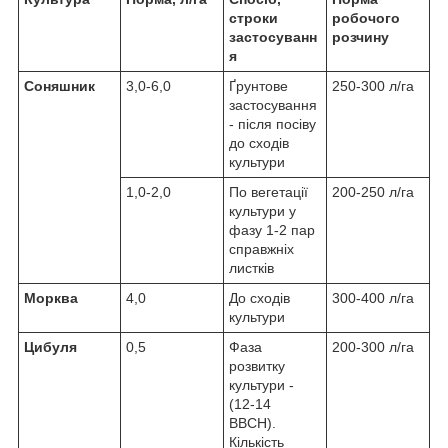
строки
робочого
застосуванн
розчину
я
Соняшник
3,0-6,0
Ґрунтове
250-300 л/га
застосування
- після посіву
до сходів
культури
1,0-2,0
По вегетації
200-250 л/га
культури у
фазу 1-2 пар
справжніх
листків
Морква
4,0
До сходів
300-400 л/га
культури
Цибуля
0,5
Фаза
200-300 л/га
розвитку
культури -
(12-14
ВВСН).
Кількість