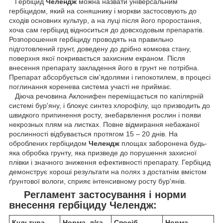
Гербіцид
Челендж
можна назвати універсальним
гербіцидом, який на соняшнику і моркви застосовують до
сходів основних культур, а на луці після його проростання,
хоча сам гербіцид відноситься до довсходовым препаратів.
Розпорошення гербіциду проводять на правильно
підготовлений грунт, доведену до дрібно комкова стану,
поверхня якої покривається захисним екраном. Після
внесення препарату закладення його в грунт не потрібна.
Препарат абсорбується сім'ядолями і гипокотилем, в процесі
поглинання коренева система участі не приймає.
Діюча речовина Аклонифен переміщається по капілярній
системі бур'яну, і блокує синтез хлорофілу, що призводить до
швидкого припинення росту, знебарвлення рослин і появи
некрозных плям на листках. Повне відмирання небажаної
рослинності відбувається протягом 15 – 20 днів. На
оброблених гербіцидом
Челендж
площах заборонена будь-
яка обробка грунту, яка призведе до порушення захисної
плівки і значного зниження ефективності препарату. Гербіцид
демонструє хороші результати на полях з достатнім вмістом
ґрунтової вологи, сприяє інтенсивному росту бур'янів.
Регламент застосування і норми
внесення гербіциду Челендж:
Культура
Норма, л/га
Спосіб,
Норма