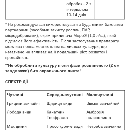
обробок - 2 з
інтервалом
10-14 днів.
* Не рекомендується використовувати з будь-якими баковими
партнерами (засобами захисту рослин, ПАР,
мікродобривами), окрім прилипача Меро
®
(1,0 л/га), який
підсилює його ефективність. Після застосування препарату
можлива поява жовтих плям на листках культури, що
негативно не впливає на її подальший ріст, розвиток і
врожайність.
**Не обробляти культуру після фази розвиненого (2 см
завдовжки) 6-го справжнього листа!
СПЕКТР ДІЇ
Чутливі
Середньочутливі
Малочутливі
Грицики звичайні
Щириця види
Вівсюг звичайний
Лобода види
Канатник
Амброзія
Теофраста
полинолиста
Мак дикий
Просо куряче види
Нетреба звичайна