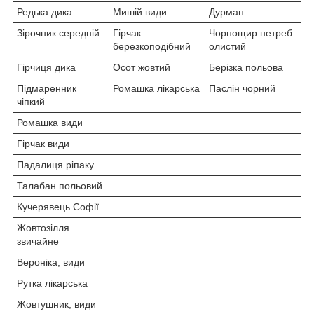
Редька дика
Мишій види
Дурман
Зірочник середній
Гірчак
Чорнощир нетреб
березкоподібний
олистий
Гірчиця дика
Осот жовтий
Берізка польова
Підмаренник
Ромашка лікарська
Паслін чорний
чіпкий
Ромашка види
Гірчак види
Падалиця ріпаку
Талабан польовий
Кучерявець Софії
Жовтозілля
звичайне
Вероніка, види
Рутка лікарська
Жовтушник, види