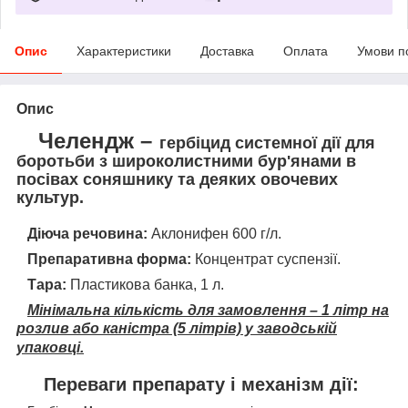
Опис
Характеристики
Доставка
Оплата
Умови п
Опис
Челендж –
гербіцид системної дії для
боротьби з широколистними бур'янами в
посівах соняшнику та деяких овочевих
культур.
Діюча речовина:
Аклонифен 600 г/л.
Препаративна форма:
Концентрат суспензії.
Тара:
Пластикова банка, 1 л.
Мінімальна кількість для замовлення – 1 літр на
розлив або каністра (5 літрів) у заводській
упаковці.
Переваги препарату і механізм дії: