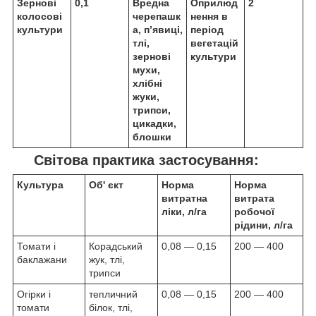
Зернові
0,1
Вредна
Оприлюд
2
колосові
черепашк
нення в
культури
а, п’явиці,
період
тлі,
вегетацій
зернові
культури
мухи,
хлібні
жуки,
трипси,
цикадки,
блошки
Світова практика застосування:
Культура
Об' єкт
Норма
Норма
витратна
витрата
ліки, л/га
робочої
рідини, л/га
Томати і
Корадський
0,08 — 0,15
200 — 400
баклажани
жук, тлі,
трипси
Огірки і
тепличний
0,08 — 0,15
200 — 400
томати
білок, тлі,