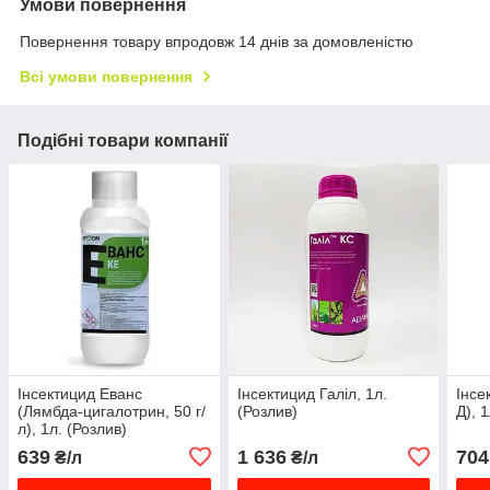
Умови повернення
Повернення товару впродовж 14 днів за домовленістю
Всі умови повернення
Подібні товари компанії
Інсектицид Еванс
Інсектицид Галіл, 1л.
Інсе
(Лямбда-цигалотрин, 50 г/
(Розлив)
Д), 1
л), 1л. (Розлив)
639
1 636
704
₴/л
₴/л