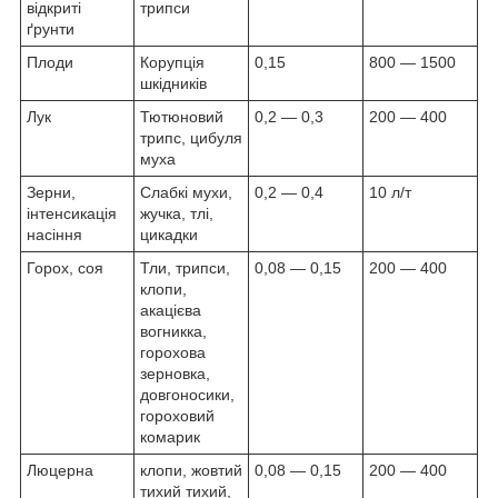
відкриті
трипси
ґрунти
Плоди
Корупція
0,15
800 — 1500
шкідників
Лук
Тютюновий
0,2 — 0,3
200 — 400
трипс, цибуля
муха
Зерни,
Слабкі мухи,
0,2 — 0,4
10 л/т
інтенсикація
жучка, тлі,
насіння
цикадки
Горох, соя
Тли, трипси,
0,08 — 0,15
200 — 400
клопи,
акацієва
вогникка,
горохова
зерновка,
довгоносики,
гороховий
комарик
Люцерна
клопи, жовтий
0,08 — 0,15
200 — 400
тихий тихий,