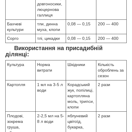
довгоносики,
люцернова
галлиця
Бахчеві
тли, динна
0,08 — 0,15
200 — 400
культури
муха, клопи
Сорго
тлі, цикадки
0,08 — 0,15
200 — 400
Використання на присадибній
ділянці:
Культура
Норма
Шкідники
Кількість
витрати
оброблень за
сезон
Картопля
1 мл на 3-5 л
Корадський
2 рази
води
жук, попілиці,
картопляна
моль, трипси,
клопи
Плодові,
2-2,5 мл на 5-
яблуневий
2 рази
зокрема
8 л води
цвітоїд,
груша,
букарка,