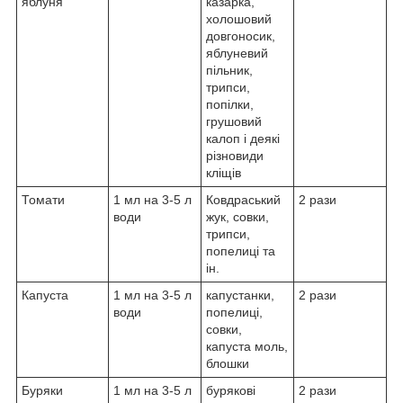
яблуня
казарка,
холошовий
довгоносик,
яблуневий
пільник,
трипси,
попілки,
грушовий
калоп і деякі
різновиди
кліщів
Томати
1 мл на 3-5 л
Ковдраський
2 рази
води
жук, совки,
трипси,
попелиці та
ін.
Капуста
1 мл на 3-5 л
капустанки,
2 рази
води
попелиці,
совки,
капуста моль,
блошки
Буряки
1 мл на 3-5 л
бурякові
2 рази