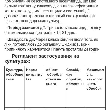
Комбінування безсистемного інсектицида, що має
сильну контактну, кишкову дію з високоефективним
контактно-жлудним інсектицидом системної дії
дозволяє контролювати широкий спектр шкідників
сільськогосподарських культур.
Період захисної дії:
Тривалість інсектицидної дії у
оптимальних концентраціях 14-21 дня.
Швидкість дії:
Через кілька хвилин після того, як
ліки потрапляють до організму шкідників, вони
припиняють харчуватися і гинуть протягом 24 годин.
Регламент застосування на
культурах:
Культура,
Норма
об' єкт
Спосіб,
Максимал
обробляє
витрати л
обробля
час
ьна
ться
/ га
ється на
обробки,
найкорот
нього
обмеженн
шість
я
обробок