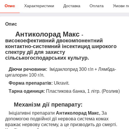
Опис
Характеристики
Доставка
Оплата
Умови п
Опис
Антиколорад Макс
-
в
исокоефективний двокомпонентний
контактно-системний інсектицид широкого
спектру дії для захисту
сільськогосподарських культур.
Діючи речовини:
Імідаклоприд 300 г/л + Лямбда-
цигалорин 100 г/л.
Форма препаратів:
Ukravit.
Тарна одиниця:
Пластикова банка, 1 літр. (Розлив)
Механізм дії препарату:
Ініціативні препарати
Антиколорад Макс,
За
допомогою подвійної дії нервова система комах
вражає нервову систему, а це призводить до смерті.