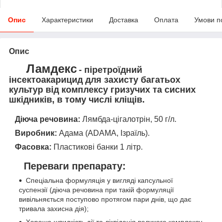
Опис
Характеристики
Доставка
Оплата
Умови п
Опис
Ламдекс
- піретроїдний
інсектоакарицид для захисту багатьох
культур від комплексу гризучих та сисних
шкідників, в тому числі кліщів.
Діюча речовина:
Лямбда-цігалотрін, 50 г/л.
Виробник:
Адама (ADAMA, Ізраїль).
Фасовка:
Пластикові банки 1 літр.
Переваги препарату:
Спеціальна формуляція у вигляді капсульної
суспензії (діюча речовина при такій формуляції
вивільняється поступово протягом пари днів, що дає
тривала захисна дія);
Хороша швидкість дії та ліквідація великого комплексу