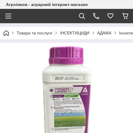
Агроінком - аграрний інтернет-магазин
Товари та послуги
ІНСЕКТИЦИДИ
АДАМА
Інсект