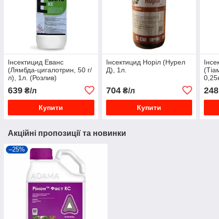
Інсектицид Еванс
Інсектицид Норіл (Нурел
Інсе
(Лямбда-цигалотрин, 50 г/
Д), 1л.
(Тіа
л), 1л. (Розлив)
0,25к
639
704
248
₴/л
₴/л
Купити
Купити
Акційні пропозиції та новинки
–25%