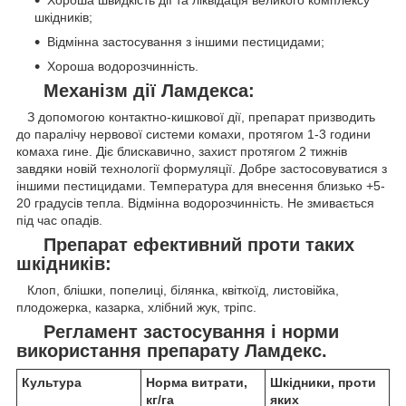
шкідників;
Відмінна застосування з іншими пестицидами;
Хороша водорозчинність.
Механізм дії Ламдекса:
З допомогою контактно-кишкової дії, препарат призводить
до паралічу нервової системи комахи, протягом 1-3 години
комаха гине. Діє блискавично, захист протягом 2 тижнів
завдяки новій технології формуляції. Добре застосовуватися з
іншими пестицидами. Температура для внесення близько +5-
20 градусів тепла. Відмінна водорозчинність. Не змивається
під час опадів.
Препарат ефективний проти таких
шкідників:
Клоп, блішки, попелиці, білянка, квіткоїд, листовійка,
плодожерка, казарка, хлібний жук, тріпс.
Регламент застосування і норми
використання препарату Ламдекс.
Культура
Норма витрати,
Шкідники, проти
кг/га
яких