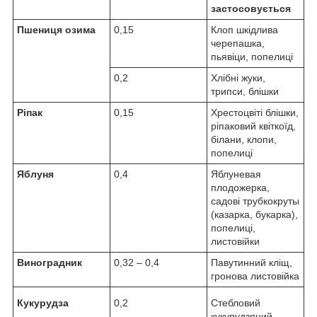
застосовується
Пшениця озима
0,15
Клоп шкідлива
черепашка,
пьявіци, попелиці
0,2
Хлібні жуки,
трипси, блішки
Ріпак
0,15
Хрестоцвіті блішки,
ріпаковий квіткоїд,
білани, клопи,
попелиці
Яблуня
0,4
Яблуневая
плодожерка,
садові трубкокруты
(казарка, букарка),
попелиці,
листовійки
Виноградник
0,32 – 0,4
Павутинний кліщ,
гронова листовійка
Кукурудза
0,2
Стебловий
кукурудзяний