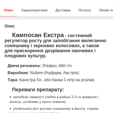
Опис
Характеристики
Доставка
Оплата
Умови п
Опис
Кампосан Екстра
- системний
регулятор росту для запобігання виляганню
соняшнику і зернових колосових, а також
для прискорення дозрівання овочевих і
плодових культур.
Діюча речовина:
Этефон, 660 г/л.
Виробник:
Nufarm (Нуфарм, Австрія).
Тара:
Каністра 5л., або банка 1 літр на розлив.
Переваги препарату:
запобігає ламкості стебла в районі 2-3-го міжвузля і
колоса, особливо у ярого ячменю;
уповільнює ріст рослин соняшнику в висоту, сприяє