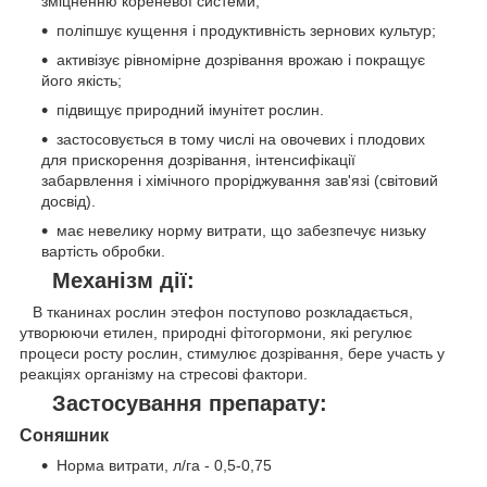
зміцненню кореневої системи;
поліпшує кущення і продуктивність зернових культур;
активізує рівномірне дозрівання врожаю і покращує
його якість;
підвищує природний імунітет рослин.
застосовується в тому числі на овочевих і плодових
для прискорення дозрівання, інтенсифікації
забарвлення і хімічного проріджування зав'язі (світовий
досвід).
має невелику норму витрати, що забезпечує низьку
вартість обробки.
Механізм дії:
В тканинах рослин этефон поступово розкладається,
утворюючи етилен, природні фітогормони, які регулює
процеси росту рослин, стимулює дозрівання, бере участь у
реакціях організму на стресові фактори.
Застосування препарату:
Соняшник
Норма витрати, л/га - 0,5-0,75