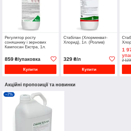
Регулятор росту
Стабілан (Хлормекват-
Стаб
соняшнику і зернових
Хлорид), 1л. (Розлив)
Хлор
Кампосан Екстра, 1л.
1 9
(Розлив)
упа
859
329
₴/упаковка
₴/л
2 123
Купити
Купити
Акційні пропозиції та новинки
–7%