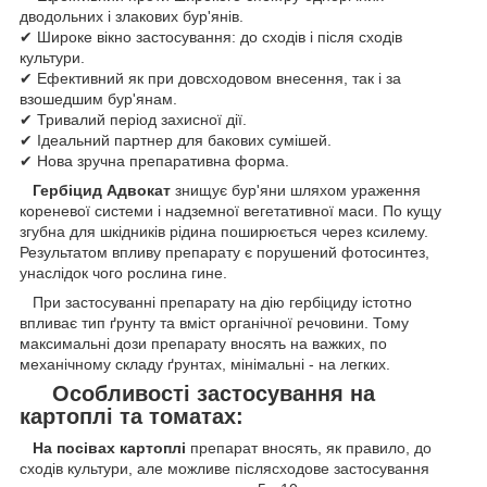
дводольних і злакових бур'янів.
✔ Широке вікно застосування: до сходів і після сходів
культури.
✔ Ефективний як при довсходовом внесення, так і за
взошедшим бур'янам.
✔ Тривалий період захисної дії.
✔ Ідеальний партнер для бакових сумішей.
✔ Нова зручна препаративна форма.
Гербіцид Адвокат
знищує бур'яни шляхом ураження
кореневої системи і надземної вегетативної маси. По кущу
згубна для шкідників рідина поширюється через ксилему.
Результатом впливу препарату є порушений фотосинтез,
унаслідок чого рослина гине.
При застосуванні препарату на дію гербіциду істотно
впливає тип ґрунту та вміст органічної речовини. Тому
максимальні дози препарату вносять на важких, по
механічному складу ґрунтах, мінімальні - на легких.
Особливості застосування на
картоплі та томатах:
На посівах картоплі
препарат вносять, як правило, до
сходів культури, але можливе післясходове застосування