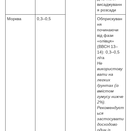
висаджуванн
я розсади
Морква
0,3–0,5
Обприскуван
ня
починаючи
від фази
«олівця»
(ВВСН 13–
14): 0,3–0,5
л/га
Не
використову
вати на
легких
ґрунтах (із
вмістом
гумусу нижче
2%).
Рекомендуєт
ься
застосувати
досходово
один із