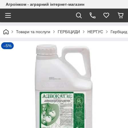
Агроінком - аграрний інтернет-магазин
Товари та послуги
ГЕРБІЦИДИ
НЕРТУС
Гербіцид 
–5%