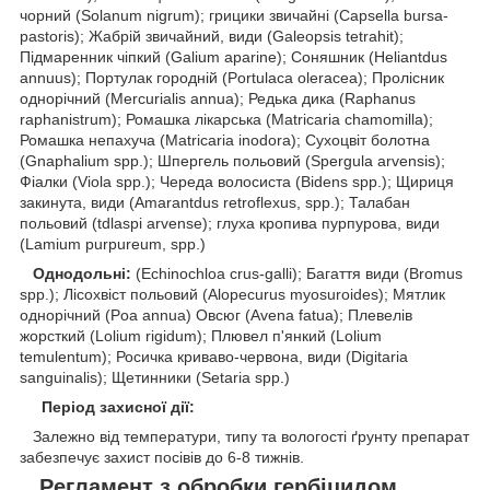
чорний (Solanum nigrum); грицики звичайні (Capsella bursa-
pastoris); Жабрій звичайний, види (Galeopsis tetrahit);
Підмаренник чіпкий (Galium aparine); Соняшник (Heliantdus
annuus); Портулак городній (Portulaca oleracea); Пролісник
однорічний (Mercurialis annua); Редька дика (Raphanus
raphanistrum); Ромашка лікарська (Matricaria chamomilla);
Ромашка непахуча (Matricaria inodora); Сухоцвіт болотна
(Gnaphalium spp.); Шпергель польовий (Spergula arvensis);
Фіалки (Viola spp.); Череда волосиста (Bidens spp.); Щириця
закинута, види (Amarantdus retroflexus, spp.); Талабан
польовий (tdlaspi arvense); глуха кропива пурпурова, види
(Lamium purpureum, spp.)
Однодольні:
(Echinochloa crus-galli); Багаття види (Bromus
spp.); Лісохвіст польовий (Alopecurus myosuroides); Мятлик
однорічний (Poa annua) Овсюг (Avena fatua); Плевелів
жорсткий (Lolium rigidum); Плювел п'янкий (Lolium
temulentum); Росичка криваво-червона, види (Digitaria
sanguinalis); Щетинники (Setaria spp.)
Період захисної дії:
Залежно від температури, типу та вологості ґрунту препарат
забезпечує захист посівів до 6-8 тижнів.
Регламент з обробки гербіцидом