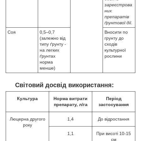
зареєстрова
них
препаратів
ґрунтової дії.
Соя
0,5–0,7
Вносити по
(залежно від
грунту до
типу ґрунту -
сходів
на легких
культурної
ґрунтах
рослини
норма
менше)
Світовий досвід використання:
Культура
Норма витрати
Період
препарату, л/га
застосування
Люцерна другого
1,4
До відростання
року
1,1
При висоті 10-15
см