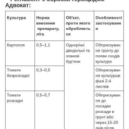
Адвокат:
Культура
Норма
Об'єкт,
Особливості
внесення
проти якого
застосуванн
препарату,
обробляєть
я
л/га
ся
Картопля
0,5–1,1
Однорічні
Обприскуван
дводольні та
ня грунту до
злакові
появи сходів
бур'яни
культури
Томати
0,3–0,5
Обприскуван
безрозсадні
ня культурыв
фазі 2-4
листків
Томати
0,5–0,7
Обприскуван
розсадні
ня до
посадки
розсади в
грунт або
через 15-20
днів після