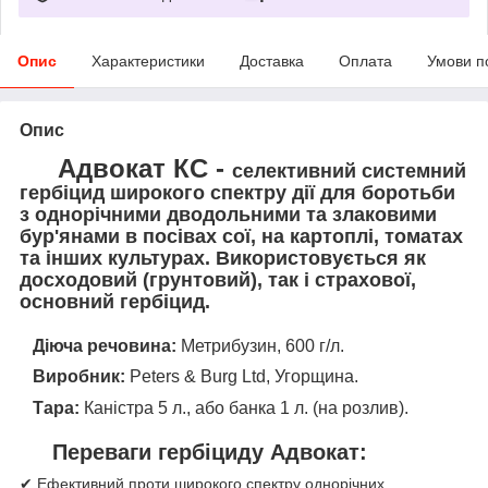
Опис
Характеристики
Доставка
Оплата
Умови п
Опис
Адвокат КС -
селективний системний
гербіцид широкого спектру дії для боротьби
з однорічними дводольними та злаковими
бур'янами в посівах сої, на картоплі, томатах
та інших культурах. Використовується як
досходовий (грунтовий), так і страхової,
основний гербіцид.
Діюча речовина:
Метрибузин, 600 г/л.
Виробник:
Peters & Burg Ltd, Угорщина.
Тара:
Каністра 5 л., або банка 1 л. (на розлив).
Переваги гербіциду Адвокат:
✔ Ефективний проти широкого спектру однорічних