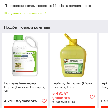
Повернення товару впродовж 14 днів за домовленістю
Всі умови повернення
Подібні товари компанії
Гербіцид Бельведер
Гербіцид Імперіал (Євро-
Герб
Форте (Бетанал Експерт),
Лайтінг), 10 л.
Лікві
5л.
5 481
₴/
упаковка
4 790
1 2
₴/упаковка
6 090 ₴/упаковка