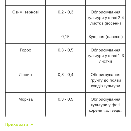
Озимі зернові
0,2 - 0,3
Обприскування
культури у фазі 2-4
листків (восени)
0,15
Кущіння (навесні)
Горох
0,3 - 0,5
Обприскування
культури у фазі 1-3
листків
Люпин
0,3 - 0,4
Обприскування
ґрунту до появи
сходів культури
Морква
0,3 - 0,5
Обприскування
культури у фазі
кореня «олівець»
Приховати