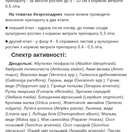
препарату - за висоти рослин до 5 - 10 см з нормою витрати
0,5 л/га.
На томатах безрозсадних
також можна проводити
внесення препарату в два етапи:
■ перший етап - одразу після посіву, до появи сходів
культурних рослин з нормою витрати препарату 0,3 л/га;
■ другий етап - у фазу 4 - 6 справжніх листків у культурних
рослин з нормою витрати препа­рату 0,4 - 0,5 л/га.
Спектр активності:
Дводольні:
Абутилон теофраста (Abutilon tdeophrasti);
Амброзія полинолиста (Ambrosia elatior); Аммі велика (Ammi
majus); Вероніка види (Veronica spp.); Галінсога дрібноквіткова
(Galinsoga parviflora); Герань, види (Geranium spp.); Гірчак,
види (Polygonum spp.); Гірчиця польова (Sinapsis arvensis);
Рутка лікарська (Fumaria officinalis); Зірочник середній
(Stellaria media); Блощичник віргінський (Lepidium virginicum);
Кропива жалка (Urtica urens); Жовтозілля звичайне (Senecio
vulgaris); Лутига розлога (Atriplex patula); Льнянка, види
(Linaria spp.); Лобода біла (Chenopodium album); Мальва,
види (Malva spp.); Мак самосійка (Papaver rhoeas); Осот
польовий (Sonchus arvensis); Осот городній (Sonchus
oleraceus); Очний цвіт польовий (Anagallis arvensis); Паслін