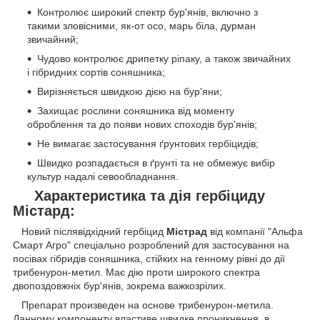
Контролює широкий спектр бур'янів, включно з
такими зловісними, як-от осо, марь біла, дурман
звичайний;
Чудово контролює дрипетку ріпаку, а також звичайних
і гібридних сортів соняшника;
Вирізняється швидкою дією на бур'яни;
Захищає рослини соняшника від моменту
оброблення та до появи нових споходів бур'янів;
Не вимагає застосування ґрунтових гербіцидів;
Швидко розпадається в ґрунті та не обмежує вибір
культур надалі севообладнання.
Характеристика та дія гербіциду
Містард:
Новий післявідхідний гербіцид
Містрад
від компанії "Альфа
Смарт Агро" спеціально розроблений для застосування на
посівах гібридів соняшника, стійких на генному рівні до дії
трибенурон-метил. Має дію проти широкого спектра
двопоздовжніх бур'янів, зокрема важкозрілих.
Препарат произведен на основе трибенурон-метила.
Данному компоненту властиве швидке проникнення в