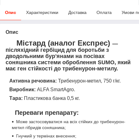
Опис
Характеристики
Доставка
Оплата
Умови п
Опис
Містард
(аналог Експрес)
—
післяхідний гербіцид для боротьби з
дводольними бур'янами на посівах
соняшника системи оброблення SUMO, який
має ген стійкості до трибенурон-метилу.
Активна речовина:
Трибенурон-метил, 750 г/кг.
Виробник:
ALFA SmartAgro.
Тара:
Пластикова банка 0,5 кг.
Переваги препарату:
Може застосовуватися на всіх стійких до трибенурон-
метил гібридів соняшника;
Гнучкий у термінах внесення;