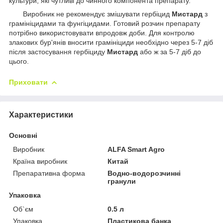
культури, які чутливі до чинного компонента препарату.
Виробник не рекомендує змішувати гербіцид
Мистард
з
грамініцидами та фунгіцидами. Готовий розчин препарату
потрібно використовувати впродовж доби. Для контролю
злакових бур'янів вносити грамініциди необхідно через 5-7 діб
після застосування гербіциду
Мистард
або ж за 5-7 діб до
цього.
Приховати
Характеристики
Основні
Виробник
ALFA Smart Agro
Країна виробник
Китай
Препаративна форма
Водно-водорозчинні
гранули
Упаковка
Об`єм
0.5 л
Упаковка
Пластикова банка