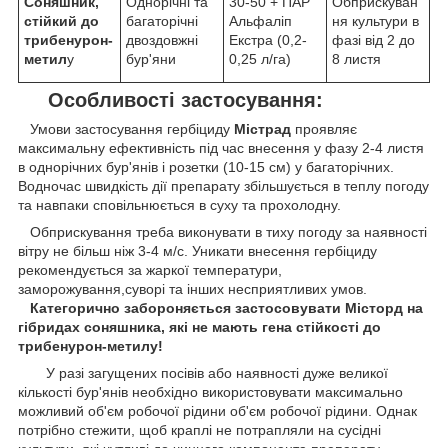
Соняшник,
Однорічні та
30-50 + ПАР
Обприскуван
стійкий до
багаторічні
Альфаліп
ня культури в
трибенурон-
двоздовжні
Екстра (0,2-
фазі від 2 до
метил
у
бур'яни
0,25 л/га)
8 листя
Особливості застосування:
Умови застосування гербіциду
Містрад
проявляє
максимальну ефективність під час внесення у фазу 2-4 листя
в однорічних бур'янів і розетки (10-15 см) у багаторічних.
Водночас швидкість дії препарату збільшується в теплу погоду
та навпаки сповільнюється в суху та прохолодну.
Обприскування треба виконувати в тиху погоду за наявності
вітру не більш ніж 3-4 м/с. Уникати внесення гербіциду
рекомендується за жаркої температури,
заморожування,суворі та інших несприятливих умов.
Категорично забороняється застосовувати Місторд на
гібридах соняшника, які не мають гена стійкості до
трибенурон-метилу!
У разі загущених посівів або наявності дуже великої
кількості бур'янів необхідно використовувати максимально
можливий об'єм робочої рідини об'єм робочої рідини. Однак
потрібно стежити, щоб краплі не потрапляли на сусідні