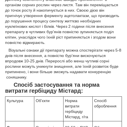
організм сорних рослин через листя. Там він переміщається
до точок росту й накопичується в них. Своєю дією він
пригнічує утворення ферменту ацетолактази, що призводить
до порушення процесу синтезу життєво необхідних
нуклеїнових кислот і білків. Через 2 години після внесення
препарату в чутливих бур'янів повністю зупиняється поділ
клітин, унаслідок чого їхній ріст припиняється і згодом вони
повністю відмирають.
Візуальні ознаки дії препарату можна спостерігати через 5-8
днів після внесення, а повністю бур'яни вискочуються
впродовж 10-25 днів. Перерослі або менш чутливі сорні
рослини можуть уникнути знищення, але їхній розвиток буде
припинено, і вони більше зможуть надавати конкуренцію
соняшнику.
Спосіб застосування та норма
витрати гербіциду Містард:
Культура
Об'єкти
Норма
Спосіб
витрати
оброблення
гербіциду
Містард, г/га