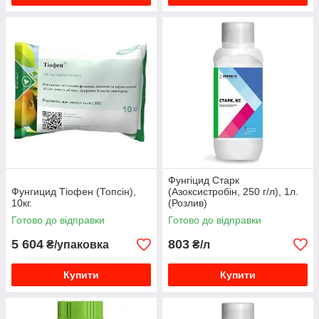
Фунгіцид Старк
Фунгицид Тіофен (Топсін),
(Азоксистробін, 250 г/л), 1л.
10кг.
(Розлив)
Готово до відправки
Готово до відправки
5 604
803
₴/упаковка
₴/л
Купити
Купити