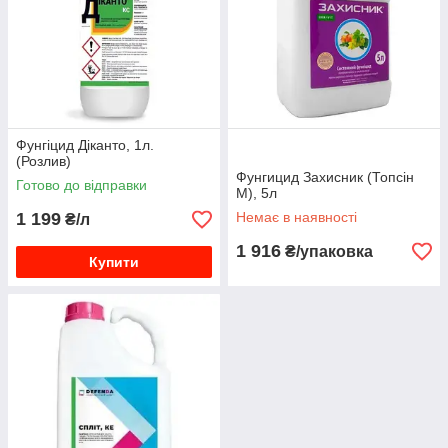
Фунгіцид Діканто, 1л.
(Розлив)
Фунгицид Захисник (Топсін
Готово до відправки
М), 5л
1 199
Немає в наявності
₴/л
1 916
₴/упаковка
Купити